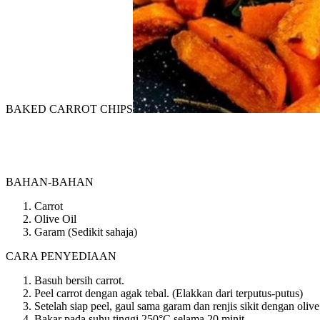
BAKED CARROT CHIPS
BAHAN-BAHAN
Carrot
Olive Oil
Garam (Sedikit sahaja)
CARA PENYEDIAAN
Basuh bersih carrot.
Peel carrot dengan agak tebal. (Elakkan dari terputus-putus)
Setelah siap peel, gaul sama garam dan renjis sikit dengan olive 
Bakar pada suhu tinggi 250°C selama 20 minit.