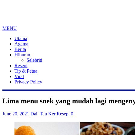
MENU
Utama
Agama
Berita
Hiburan
Selebriti
Resepi
Tip & Petua
Viral
Privacy Policy
Lima menu snek yang mudah lagi mengen
June 20, 2021
Dah Tau Ker
Resepi
0