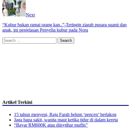
Next
“Kubur bukan ramai orang kan..”-Teringin ziarah pusara suami dan
anak, ini penjelasan Penyelia kubur pada Nora
Search
for:
Artikel Terkini
15 tahun menyepi, Raja Farah belum ‘pencen’ berlakon
Jaga bapa sakit, wanita maut ketika tidur di dalam kereta
“Bayar RM600K atau diisytihar muflis”