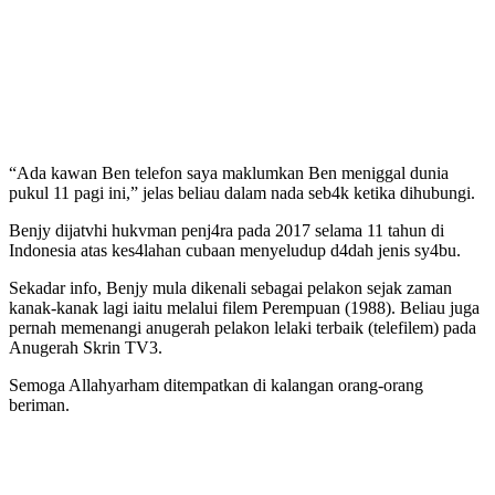
“Ada kawan Ben telefon saya maklumkan Ben meniggal dunia
pukul 11 pagi ini,” jelas beliau dalam nada seb4k ketika dihubungi.
Benjy dijatvhi hukvman penj4ra pada 2017 selama 11 tahun di
Indonesia atas kes4lahan cubaan menyeludup d4dah jenis sy4bu.
Sekadar info, Benjy mula dikenali sebagai pelakon sejak zaman
kanak-kanak lagi iaitu melalui filem Perempuan (1988). Beliau juga
pernah memenangi anugerah pelakon lelaki terbaik (telefilem) pada
Anugerah Skrin TV3.
Semoga Allahyarham ditempatkan di kalangan orang-orang
beriman.