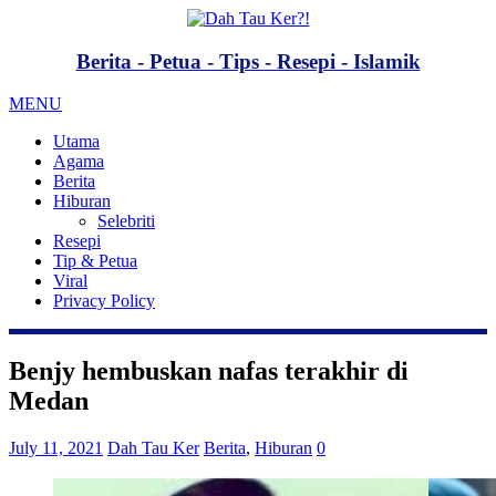
Berita - Petua - Tips - Resepi - Islamik
MENU
Utama
Agama
Berita
Hiburan
Selebriti
Resepi
Tip & Petua
Viral
Privacy Policy
Benjy hembuskan nafas terakhir di
Medan
July 11, 2021
Dah Tau Ker
Berita
,
Hiburan
0