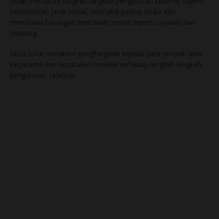
tetap mematuhi langkah-langkah pengurusan selamat seperti
memastikan jarak s0sial, memakai pelitup muka dan
membawa barangan beribadah sendiri seperti sejadah dan
telekung.
MUIS turut merakam penghargaan kepada para jemaah atas
kerjasama dan kepatuhan mereka terhadap langkah-langkah
pengurusan selamat.