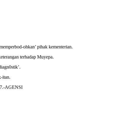
‘memperbod-ohkan’ pihak kementerian.
eterangan terhadap Muyepa.
iagn0stik’.
-itan.
n 47.-AGENSI