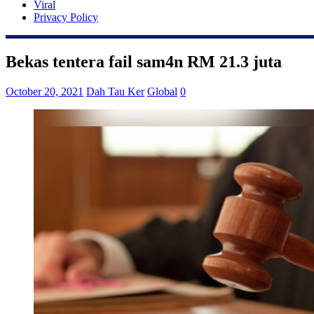
Viral
Privacy Policy
Bekas tentera fail sam4n RM 21.3 juta
October 20, 2021
Dah Tau Ker
Global
0