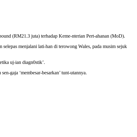
pound (RM21.3 juta) terhadap Keme-nterian Pert-ahanan (MoD).
m selepas menjalani lati-han di terowong Wales, pada musim sejuk
ika uj-ian diagn0stik’.
sen-gaja ‘membesar-besarkan’ tunt-utannya.