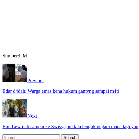
Sumber:UM
Previous
Edar d4dah: Warga emas kena hukum gantvng sampai m4ti
Next
Ebit Lew dah sampai ke Swiss, jom kita tengok negara mana lagi yan
Search