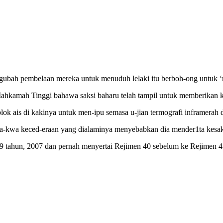
ubah pembelaan mereka untuk menuduh lelaki itu berboh-ong untuk 
amah Tinggi bahawa saksi baharu telah tampil untuk memberikan k
ok ais di kakinya untuk men-ipu semasa u-jian termografi inframerah d
da-kwa keced-eraan yang dialaminya menyebabkan dia mender1ta kesak
 19 tahun, 2007 dan pernah menyertai Rejimen 40 sebelum ke Rejime