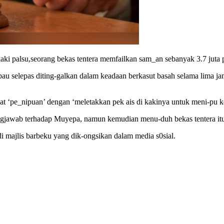
i palsu,seorang bekas tentera memfailkan sam_an sebanyak 3.7 juta 
au selepas diting-galkan dalam keadaan berkasut basah selama lima ja
 ‘pe_nipuan’ dengan ‘meletakkan pek ais di kakinya untuk meni-pu ket
jawab terhadap Muyepa, namun kemudian menu-duh bekas tentera itu 
 majlis barbeku yang dik-ongsikan dalam media s0sial.