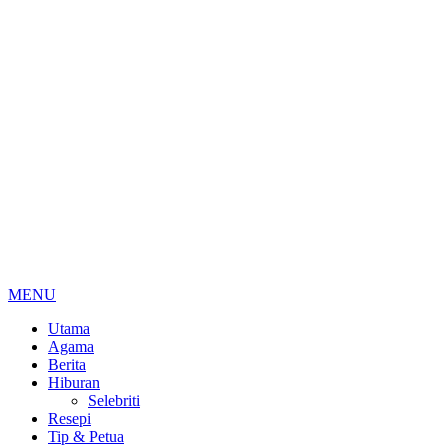
MENU
Utama
Agama
Berita
Hiburan
Selebriti
Resepi
Tip & Petua