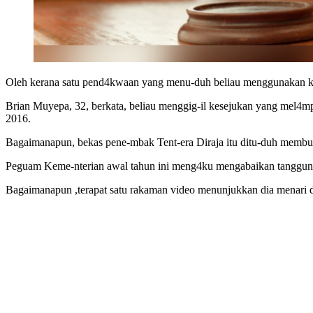
Oleh kerana satu pend4kwaan yang menu-duh beliau menggunakan kak
Brian Muyepa, 32, berkata, beliau menggig-il kesejukan yang mel4mp
2016.
Bagaimanapun, bekas pene-mbak Tent-era Diraja itu ditu-duh membuat
Peguam Keme-nterian awal tahun ini meng4ku mengabaikan tanggung
Bagaimanapun ,terapat satu rakaman video menunjukkan dia menari di