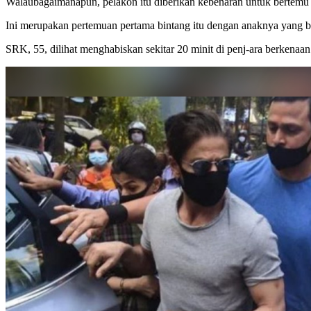
Walaubagaimanapun, pelakon itu diberikan kebenaran untuk bertemu 
Ini merupakan pertemuan pertama bintang itu dengan anaknya yang ber
SRK, 55, dilihat menghabiskan sekitar 20 minit di penj-ara berkenaan