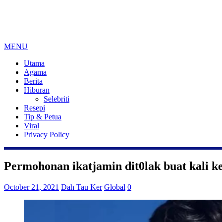
MENU
Utama
Agama
Berita
Hiburan
Selebriti
Resepi
Tip & Petua
Viral
Privacy Policy
Permohonan ikatjamin dit0lak buat kali k
October 21, 2021
Dah Tau Ker
Global
0