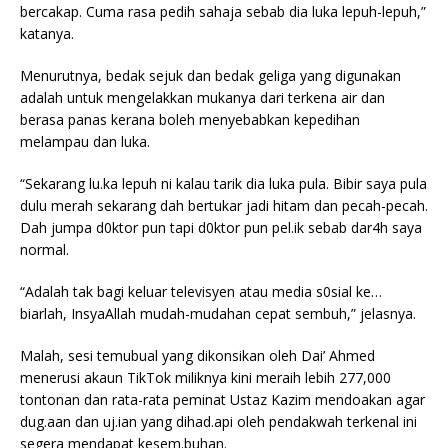
bercakap. Cuma rasa pedih sahaja sebab dia luka lepuh-lepuh,”
katanya.
Menurutnya, bedak sejuk dan bedak geliga yang digunakan
adalah untuk mengelakkan mukanya dari terkena air dan
berasa panas kerana boleh menyebabkan kepedihan
melampau dan luka.
“Sekarang lu.ka lepuh ni kalau tarik dia luka pula. Bibir saya pula
dulu merah sekarang dah bertukar jadi hitam dan pecah-pecah.
Dah jumpa d0ktor pun tapi d0ktor pun pel.ik sebab dar4h saya
normal.
“Adalah tak bagi keluar televisyen atau media s0sial ke…
biarlah, InsyaAllah mudah-mudahan cepat sembuh,” jelasnya.
Malah, sesi temubual yang dikonsikan oleh Dai’ Ahmed
menerusi akaun TikTok miliknya kini meraih lebih 277,000
tontonan dan rata-rata peminat Ustaz Kazim mendoakan agar
dug.aan dan uj.ian yang dihad.api oleh pendakwah terkenal ini
segera mendapat kesem.buhan.