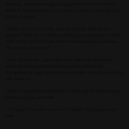
Ajaibnya, kehadiran anugerah yang diberi nama Nur Medina
Ilham itu hanya disedari Nor Hidayatul setelah kandungannya
berusia 8 bulan!
“Sekitar Mac dan April lalu, saya kerap tidak sih4t kerana
dijagkiti C0vid-19, mu.ntah-mu.ntah juga pening kepala, tetapi
tidak terfikir ia diseb4bkan h4mil memandangkan sudah dua
tahun tidak datang haid.
“Awal Oktober lalu, saya dapat rasa ada pergerakan pada
perut dan bertanyakan pada ibu saudara. Namun dia
mengandaikan saya lapar kerana kebetulan sedang dalam fasa
diet ketika itu.
“Saya bertanyakan pula kepada seorang lagi ibu saudara yang
bekerja sebagai jururawat.
“Dia dapat merasakan saya hamil selepas mengusap perut
saya.