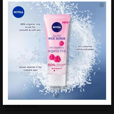
NEXT
Perlawanan bola sepak temukan Anita Baharom,
Engku Isyamuddin
ARTIKEL TERKINI