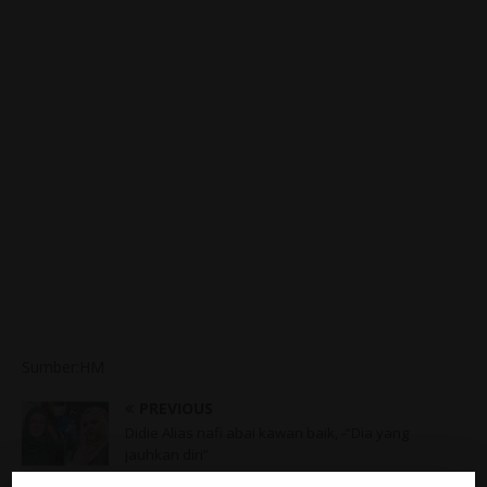
Sumber:HM
PREVIOUS
Didie Alias nafi abai kawan baik, -“Dia yang
jauhkan diri”