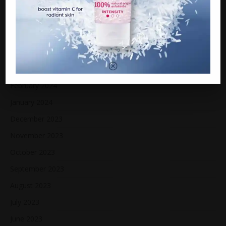
Jaga bapa sakit, wanita maut ketika tidur di dalam kereta
“Bayar RM600K atau diisytihar muflis”
ARCHIVES
March 2024
February 2024
January 2024
December 2023
November 2023
October 2023
September 2023
August 2023
July 2023
June 2023