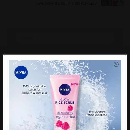
saya tidak berbaju”- Beto Kusyairy
ARTIKEL TERKINI
15 tahun menyepi, Raja Farah belum ‘pencen’ berlakon