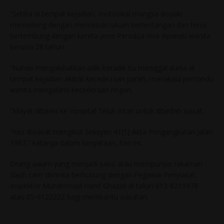
“Setiba di tempat kejadian, motosikal mangsa disyaki
memotong dengan memasuki laluan bertentangan dan terus
bertembung dengan kereta jenis Perodua Viva dipandu wanita
berusia 28 tahun.
“Nahas mengakibatkan adik-beradik itu meniggal dunia di
tempat kejadian akibat kecede.raan parah, manakala pemandu
wanita mengalami kecederaan ringan.
“Mayat dibawa ke Hospital Teluk Intan untuk dibedah siasat.
“Kes disiasat mengikut Seksyen 41(1) Akta Pengangkutan Jalan
1987,” katanya dalam kenyataan, hari ini.
Orang awam yang menjadi saksi atau mempunyai rakaman
‘dash cam’ diminta berhubung dengan Pegawai Penyiasat,
Inspektor Muhammad Hanif Ghazali di talian 013-8211978
atau 05-6122222 bagi membantu siasatan.