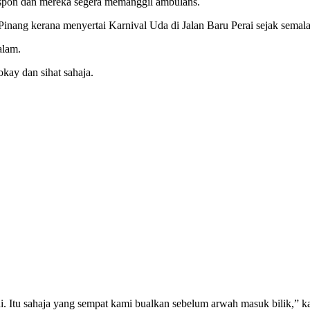
espon dan mereka segera memanggil ambulans.
nang kerana menyertai Karnival Uda di Jalan Baru Perai sejak semal
alam.
kay dan sihat sahaja.
 Itu sahaja yang sempat kami bualkan sebelum arwah masuk bilik,” ka