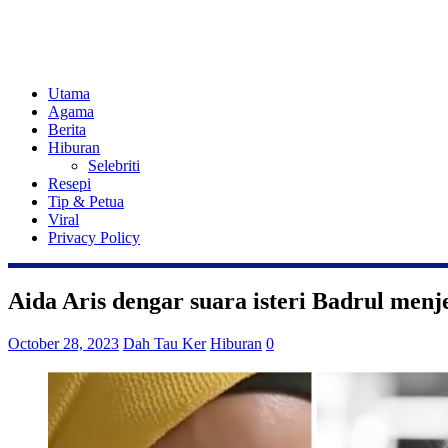
Utama
Agama
Berita
Hiburan
Selebriti
Resepi
Tip & Petua
Viral
Privacy Policy
Aida Aris dengar suara isteri Badrul menje
October 28, 2023
Dah Tau Ker
Hiburan
0