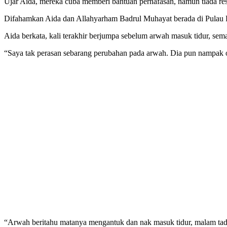
Ujar Aida, mereka cuba memberi bantuan pernafasan, namun tiada r
Difahamkan Aida dan Allahyarham Badrul Muhayat berada di Pulau Pi
Aida berkata, kali terakhir berjumpa sebelum arwah masuk tidur, sem
“Saya tak perasan sebarang perubahan pada arwah. Dia pun nampak o
“Arwah beritahu matanya mengantuk dan nak masuk tidur, malam tadi.