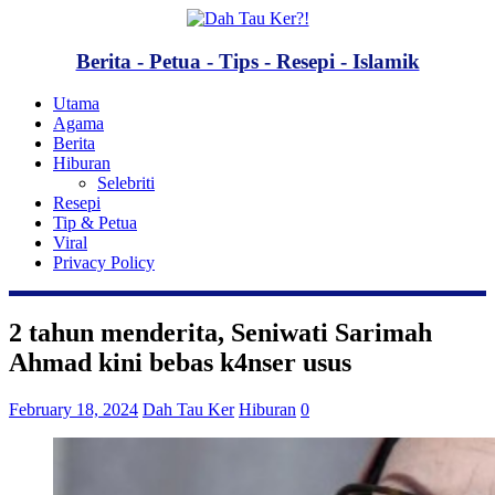
Berita - Petua - Tips - Resepi - Islamik
Utama
Agama
Berita
Hiburan
Selebriti
Resepi
Tip & Petua
Viral
Privacy Policy
2 tahun menderita, Seniwati Sarimah
Ahmad kini bebas k4nser usus
February 18, 2024
Dah Tau Ker
Hiburan
0