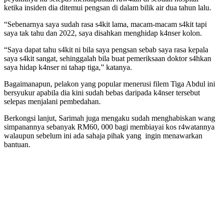
ketika insiden dia ditemui pengsan di dalam bilik air dua tahun lalu.
“Sebenarnya saya sudah rasa s4kit lama, macam-macam s4kit tapi
saya tak tahu dan 2022, saya disahkan menghidap k4nser kolon.
“Saya dapat tahu s4kit ni bila saya pengsan sebab saya rasa kepala
saya s4kit sangat, sehinggalah bila buat pemeriksaan doktor s4hkan
saya hidap k4nser ni tahap tiga,” katanya.
Bagaimanapun, pelakon yang popular menerusi filem Tiga Abdul ini
bersyukur apabila dia kini sudah bebas daripada k4nser tersebut
selepas menjalani pembedahan.
Berkongsi lanjut, Sarimah juga mengaku sudah menghabiskan wang
simpanannya sebanyak RM60, 000 bagi membiayai kos r4watannya
walaupun sebelum ini ada sahaja pihak yang ingin menawarkan
bantuan.