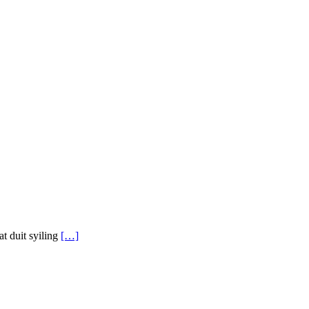
t duit syiling
[…]