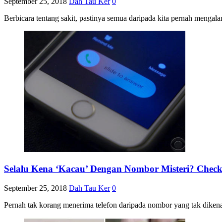
September 25, 2018
Dah Tau Ker
0
Berbicara tentang sakit, pastinya semua daripada kita pernah mengalam
Selalu Kena ‘Kacau’ Dengan Nombor Misteri? Chec
September 25, 2018
Dah Tau Ker
0
Pernah tak korang menerima telefon daripada nombor yang tak dikenal