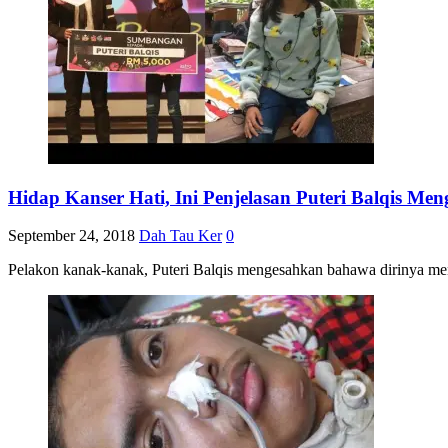
Hidap Kanser Hati, Ini Penjelasan Puteri Balqis M
September 24, 2018
Dah Tau Ker
0
Pelakon kanak-kanak, Puteri Balqis mengesahkan bahawa dirinya meng