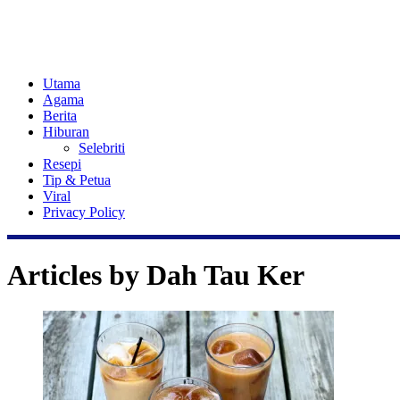
Utama
Agama
Berita
Hiburan
Selebriti
Resepi
Tip & Petua
Viral
Privacy Policy
Articles by
Dah Tau Ker