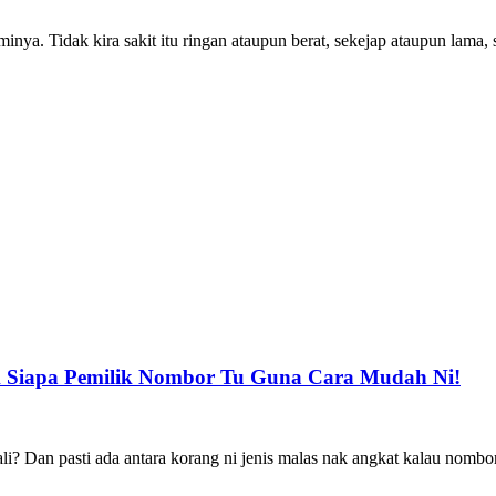
inya. Tidak kira sakit itu ringan ataupun berat, sekejap ataupun lama, 
k Siapa Pemilik Nombor Tu Guna Cara Mudah Ni!
i? Dan pasti ada antara korang ni jenis malas nak angkat kalau nombor