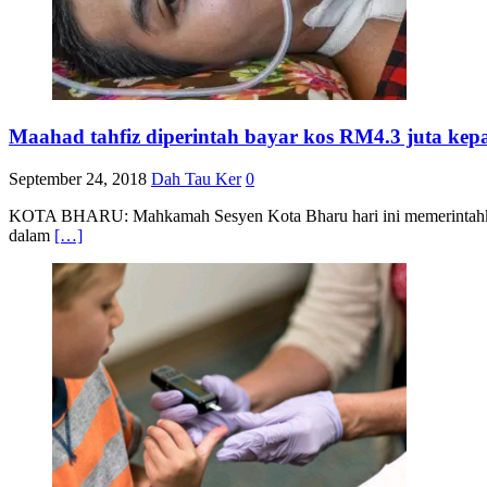
Maahad tahfiz diperintah bayar kos RM4.3 juta kepa
September 24, 2018
Dah Tau Ker
0
KOTA BHARU: Mahkamah Sesyen Kota Bharu hari ini memerintahkan
dalam
[…]