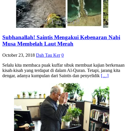
Subhanallah! Saintis Mengakui Kebenaran Nabi
Musa Membelah Laut Merah
October 23, 2018
Dah Tau Ker
0
Selalu kita membaca puak kuffar sibuk membuat kajian berkenaan
kisah-kisah yang terdapat di dalam Al-Quran. Tetapi, jarang kita
dengar, adanya kumpulan dari Saintis dan penyelidik
[…]