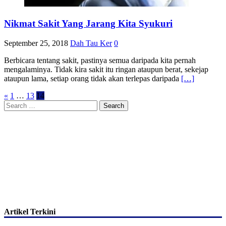
Nikmat Sakit Yang Jarang Kita Syukuri
September 25, 2018
Dah Tau Ker
0
Berbicara tentang sakit, pastinya semua daripada kita pernah
mengalaminya. Tidak kira sakit itu ringan ataupun berat, sekejap
ataupun lama, setiap orang tidak akan terlepas daripada
[…]
Posts
«
1
…
13
14
Search
navigation
for:
Artikel Terkini