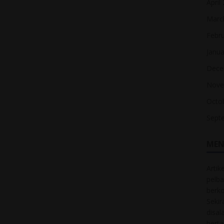
April
Marc
Febr
Janua
Dece
Nove
Octo
Sept
MEN
Artik
pelba
berk
Sekir
disal
bert