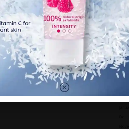
Dece
arkan.
Nove
ntas yang sama semasa menjayakan sebuah konsert jelajah
Octo
Sept
i ia tidak pernah dilancarkan.
Augu
dalah pada bulan Disember lalu ketika sama-sama
July 
June
 isteri melawatnya dua minggu lalu namun dibatalkan saat
May 
nya.
April
r Mahkota Cheras dan dikebumikan di tanah perkuburan
Marc
Febr
Janua
Dece
Nove