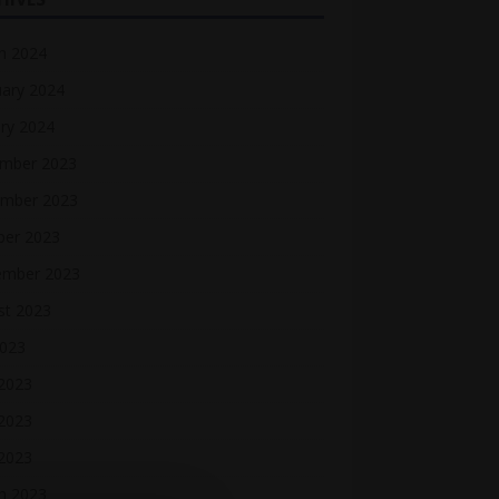
h 2024
uary 2024
ry 2024
mber 2023
mber 2023
ber 2023
ember 2023
st 2023
2023
 2023
2023
 2023
h 2023