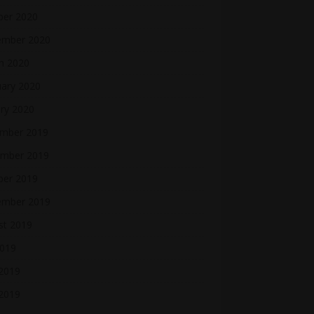
ber 2020
ember 2020
h 2020
uary 2020
ry 2020
mber 2019
mber 2019
ber 2019
ember 2019
st 2019
2019
 2019
2019