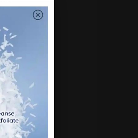
uary 2023
mber 2022
mber 2022
ber 2022
ember 2022
st 2022
2022
 2022
2022
 2022
h 2022
uary 2022
ry 2022