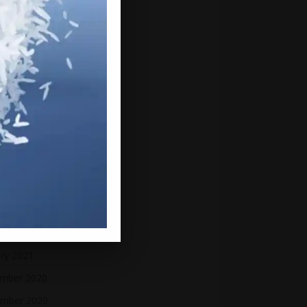
mber 2021
mber 2021
ber 2021
ember 2021
st 2021
2021
 2021
2021
 2021
h 2021
uary 2021
ry 2021
mber 2020
mber 2020