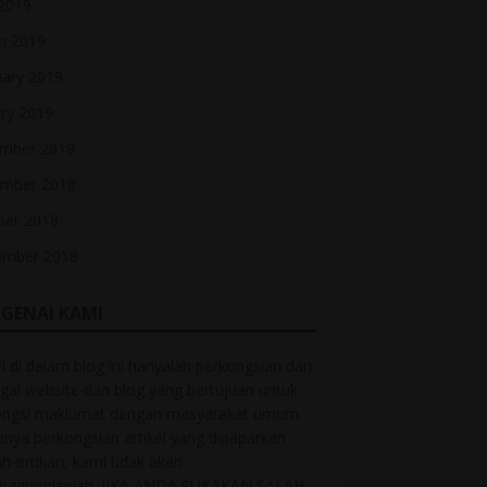
 2019
h 2019
uary 2019
ry 2019
mber 2018
mber 2018
ber 2018
ember 2018
GENAI KAMI
el di dalam blog ini hanyalah perkongsian dari
gai website dan blog yang bertujuan untuk
ongsi maklumat dengan masyarakat umum.
anya perkongsian artikel yang dipaparkan
ah-ertikan, kami tidak akan
anggungjawab. JIKA ANDA SUKAKAN SALAH