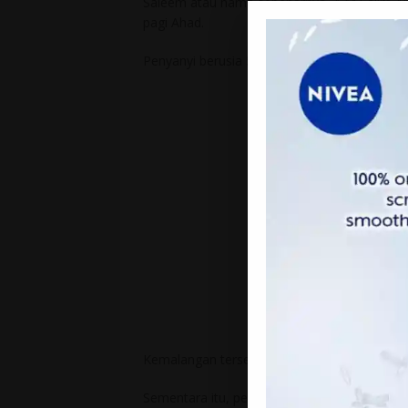
Saleem atau nama sebenarnya, A.M Salim A
pagi Ahad.
Penyanyi berusia 57 itu terbabit dalam kema
Kemalangan tersebut mengakibatkan tulang 
Sementara itu, penyanyi Datuk Hattan mem