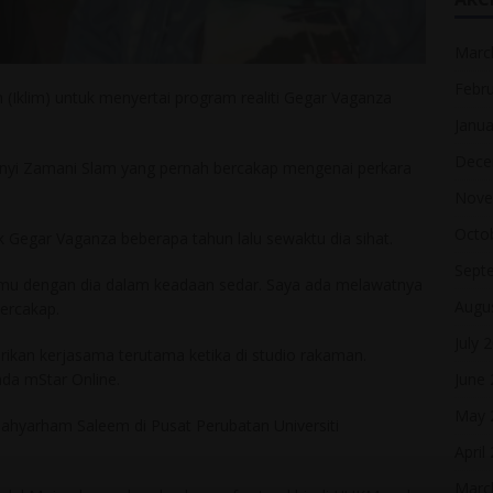
Marc
Febr
Iklim) untuk menyertai program realiti Gegar Vaganza
Janua
Dece
anyi Zamani Slam yang pernah bercakap mengenai perkara
Nove
Octo
 Gegar Vaganza beberapa tahun lalu sewaktu dia sihat.
Sept
temu dengan dia dalam keadaan sedar. Saya ada melawatnya
Augu
ercakap.
July 
an kerjasama terutama ketika di studio rakaman.
June
da mStar Online.
May 
lahyarham Saleem di Pusat Perubatan Universiti
April
Marc