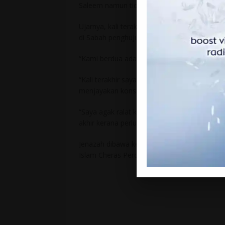
Saleem namun tidak berpeluang untuk dilanc
Ujarnya, kali terakhir mereka berkongsi pe
di Sabah penghujung tahun lalu.
“Kami berdua ada merakam sebuah lagu. Tetap
“Kali terakhir saya berjumpa Allahyarham a
menjayakan konsert jelajah di Sabah.
“Saya agak ralat kerana sepatutnya saya dan
akhir kerana perlu pulang ke kampung,” kata
Jenazah dibawa ke Surau As-Syakirin, Banda
Islam Cheras Perdana selepas Zohor tadi.