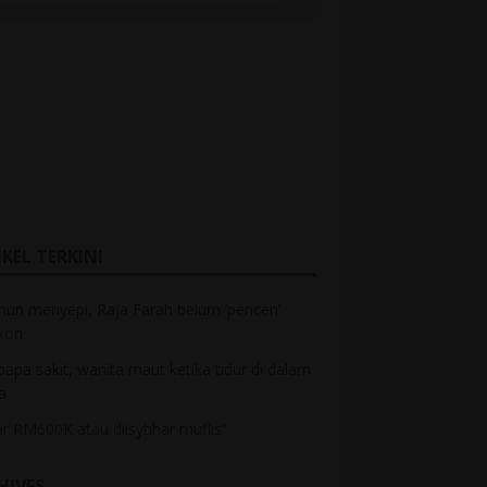
KEL TERKINI
hun menyepi, Raja Farah belum ‘pencen’
kon
bapa sakit, wanita maut ketika tidur di dalam
a
r RM600K atau diisytihar muflis”
HIVES