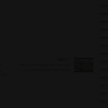
Octo
Sept
Marc
Febr
Janua
Dece
Nove
NEXT
Octo
un
Edry Terima ‘Hadiah’ Istimewa Atau
Sept
a
Kena ‘Troll’ Dengan Anak Sendiri
 luar
Augu
July 
June
May 