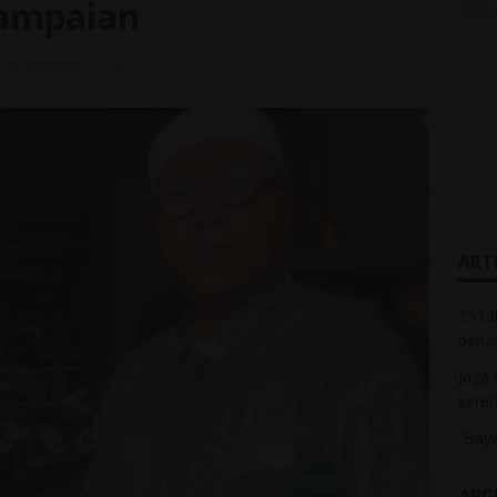
sampaian
ran
,
Selebriti
0
ARTI
15 ta
berla
Jaga 
keret
“Baya
ARC