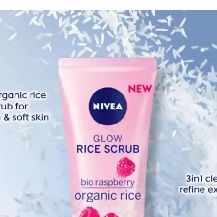
bdul Majeed menghembuskan nafas terakhir di HUKM pada
Febr
Dece
langan jalan raya pada 21 September lalu.
Nove
Octo
Sept
Augu
July 
June
May 
April
Marc
Febr
rusuknya patah dan dia berada dalam keadaan koma.
Janua
beritahu beliau pernah merakamkan sebuah lagu bersama