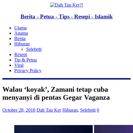
Berita - Petua - Tips - Resepi - Islamik
Utama
Agama
Berita
Hiburan
Selebriti
Resepi
Tip & Petua
Viral
Privacy Policy
Walau ‘koyak’, Zamani tetap cuba
menyanyi di pentas Gegar Vaganza
October 28, 2018
Dah Tau Ker
Hiburan
,
Selebriti
0