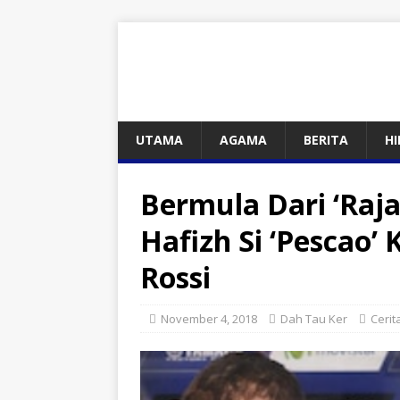
UTAMA
AGAMA
BERITA
H
Bermula Dari ‘Raja
Hafizh Si ‘Pescao’
Rossi
November 4, 2018
Dah Tau Ker
Cerit