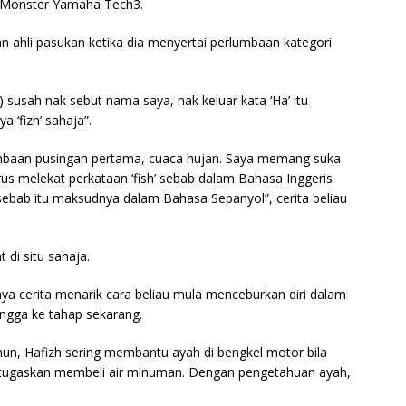
 Monster Yamaha Tech3.
ngan ahli pasukan ketika dia menyertai perlumbaan kategori
susah nak sebut nama saya, nak keluar kata ‘Ha’ itu
 ‘fizh’ sahaja”.
umbaan pusingan pertama, cuaca hujan. Saya memang suka
us melekat perkataan ‘fish’ sebab dalam Bahasa Inggeris
 sebab itu maksudnya dalam Bahasa Sepanyol”, cerita beliau
t di situ sahaja.
unya cerita menarik cara beliau mula menceburkan diri dalam
ngga ke tahap sekarang.
hun, Hafizh sering membantu ayah di bengkel motor bila
 ditugaskan membeli air minuman. Dengan pengetahuan ayah,