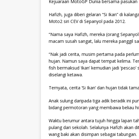
Kejuaraan MotoGP Dunia bersama pasukan
Hafizh, juga diberi gelaran “Si Ikan” di kala
Moto2 siri CEV di Sepanyol pada 2012.
“Nama saya Hafizh, mereka (orang Sepanyol) 
macam susah sangat, lalu mereka panggil saya
“Nak jadi cerita, musim pertama pada perl
hujan. Namun saya dapat tempat kelima. Ter
fish bermaksud ‘ikan’ kemudian jadi ‘pescao’
diselangi ketawa.
Ternyata, cerita ‘Si Ikan’ dan hujan tidak tama
Anak sulung daripada tiga adik beradik ini p
bidang permotoran yang membawa beliau hi
Waktu berumur antara tujuh hingga lapan ta
pulang dari sekolah. Selalunya Hafizh akan
wang baki akan disimpan sebagai tabungan.