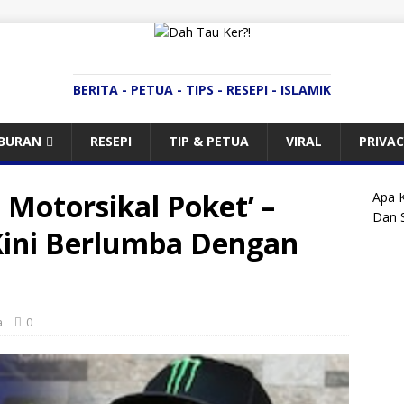
BERITA - PETUA - TIPS - RESEPI - ISLAMIK
IBURAN
RESEPI
TIP & PETUA
VIRAL
PRIVAC
 Motorsikal Poket’ –
Apa 
Dan S
 Kini Berlumba Dengan
a
0