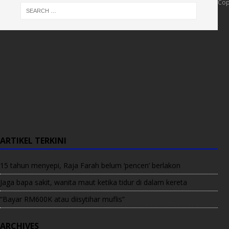
Cop
ARTIKEL TERKINI
15 tahun menyepi, Raja Farah belum ‘pencen’ berlakon
Jaga bapa sakit, wanita maut ketika tidur di dalam kereta
“Bayar RM600K atau diisytihar muflis”
ARCHIVES