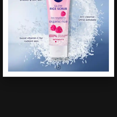
seperti mana yang dilakukan di hospital.
2. Jangan dibuang merata-merata seperti di mangkuk tandas
dan lain lain tempat yang tidak sesuai. Ini kerana, ia boleh
menimbulkan suasana tidak selesa.
Sumber:
Mufti KL
Apa Kata Anda? Dah Baca, Jangan Lupa Komen Dan Share Ya.
Terima Kasih!! DTK