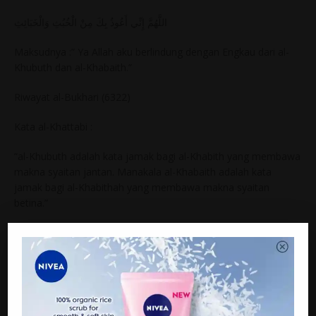
اللَّهُمَّ إِنِّي أَعُوذُ بِكَ مِنْ الْخُبُثِ وَالْخَبَائِثِ
Maksudnya :” Ya Allah aku berlindung dengan Engkau dari al-
Khubuth dan al-Khabaith.”
Riwayat al-Bukhari (6322)
Kata al-Khattabi :
“al-Khubuth adalah kata jamak bagi al-Khabith yang membawa
makna syaitan jantan. Manakala al-Khabaith adalah kata
jamak bagi al-Khabithah yang membawa makna syaitan
betina.”
Rujuk Ma’alim al-Sunan (1/10)
Cuma kami mengesyorkan beberapa perkara :
1. Tuala tersebut perlu dibuang di tempat yang khusus. Jika
boleh asingkan dari tempat buangan yang biasa digunakan