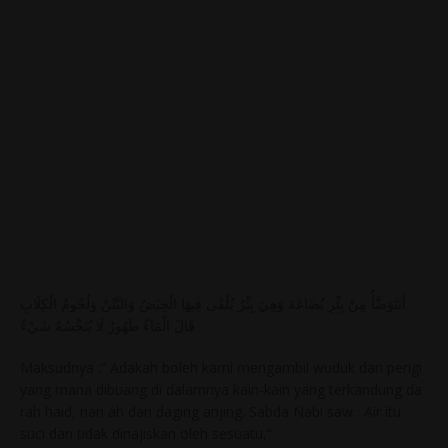
أَنَتَوَضَّأُ مِنْ بِئْرِ بُضَاعَةَ وَهِيَ بِئْرٌ يُلْقَى فِيهَا الْحِيَضُ وَالنَّتْنُ وَلُحُومُ الْكِلَابِ
قَالَ الْمَاءُ طَهُورٌ لَا يُنَجِّسُهُ شَيْءٌ
Maksudnya :” Adakah boleh kami mengambil wuduk dari perigi
yang mana dibuang di dalamnya kain-kain yang terkandung da
rah haid, nan ah dan daging anjing. Sabda Nabi saw : Air itu
suci dan tidak dinajiskan oleh sesuatu,”