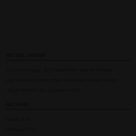
ARTIKEL TERKINI
15 tahun menyepi, Raja Farah belum ‘pencen’ berlakon
Jaga bapa sakit, wanita maut ketika tidur di dalam kereta
“Bayar RM600K atau diisytihar muflis”
ARCHIVES
March 2024
February 2024