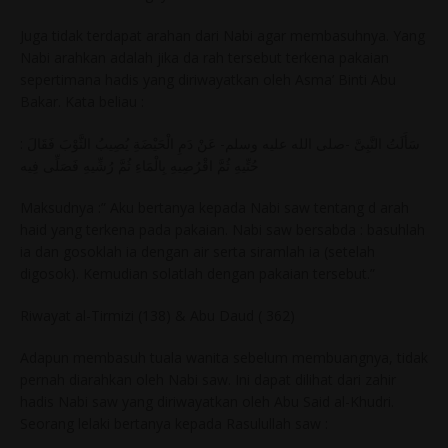
Juga tidak terdapat arahan dari Nabi agar membasuhnya. Yang
Nabi arahkan adalah jika da rah tersebut terkena pakaian
sepertimana hadis yang diriwayatkan oleh Asma’ Binti Abu
Bakar. Kata beliau :
سَأَلَتُ النَّبِىَّ -صلى الله عليه وسلم- عَنْ دَمِ الْحَيْضَةِ يُصِيبُ الثَّوْبَ فَقَالَ :
حُتِّيهِ ثُمَّ اقْرُصِيهِ بِالْمَاءِ ثُمَّ رُشِّيهِ فَصَلِّى فِيه
Maksudnya :” Aku bertanya kepada Nabi saw tentang d arah
haid yang terkena pada pakaian. Nabi saw bersabda : basuhlah
ia dan gosoklah ia dengan air serta siramlah ia (setelah
digosok). Kemudian solatlah dengan pakaian tersebut.”
Riwayat al-Tirmizi (138) & Abu Daud ( 362)
Adapun membasuh tuala wanita sebelum membuangnya, tidak
pernah diarahkan oleh Nabi saw. Ini dapat dilihat dari zahir
hadis Nabi saw yang diriwayatkan oleh Abu Said al-Khudri.
Seorang lelaki bertanya kepada Rasulullah saw :