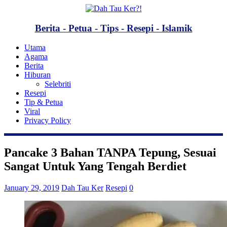
Berita - Petua - Tips - Resepi - Islamik
Utama
Agama
Berita
Hiburan
Selebriti
Resepi
Tip & Petua
Viral
Privacy Policy
Pancake 3 Bahan TANPA Tepung, Sesuai
Sangat Untuk Yang Tengah Berdiet
January 29, 2019
Dah Tau Ker
Resepi
0