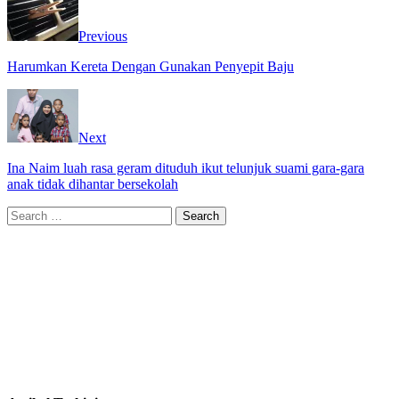
Previous
Harumkan Kereta Dengan Gunakan Penyepit Baju
Next
Ina Naim luah rasa geram dituduh ikut telunjuk suami gara-gara
anak tidak dihantar bersekolah
Search
for: