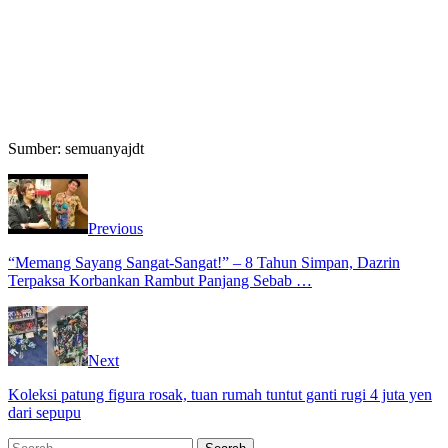
Sumber: semuanyajdt
Previous
“Memang Sayang Sangat-Sangat!” – 8 Tahun Simpan, Dazrin
Terpaksa Korbankan Rambut Panjang Sebab …
Next
Koleksi patung figura rosak, tuan rumah tuntut ganti rugi 4 juta yen
dari sepupu
Search