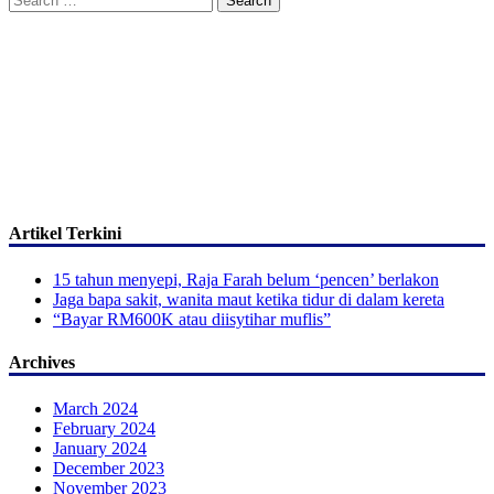
for:
Artikel Terkini
15 tahun menyepi, Raja Farah belum ‘pencen’ berlakon
Jaga bapa sakit, wanita maut ketika tidur di dalam kereta
“Bayar RM600K atau diisytihar muflis”
Archives
March 2024
February 2024
January 2024
December 2023
November 2023