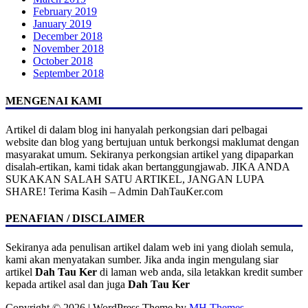
February 2019
January 2019
December 2018
November 2018
October 2018
September 2018
MENGENAI KAMI
Artikel di dalam blog ini hanyalah perkongsian dari pelbagai
website dan blog yang bertujuan untuk berkongsi maklumat dengan
masyarakat umum. Sekiranya perkongsian artikel yang dipaparkan
disalah-ertikan, kami tidak akan bertanggungjawab. JIKA ANDA
SUKAKAN SALAH SATU ARTIKEL, JANGAN LUPA
SHARE! Terima Kasih – Admin DahTauKer.com
PENAFIAN / DISCLAIMER
Sekiranya ada penulisan artikel dalam web ini yang diolah semula,
kami akan menyatakan sumber. Jika anda ingin mengulang siar
artikel
Dah Tau Ker
di laman web anda, sila letakkan kredit sumber
kepada artikel asal dan juga
Dah Tau Ker
Copyright © 2026 | WordPress Theme by
MH Themes