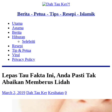
Berita - Petua - Tips - Resepi - Islamik
Utama
Agama
Berita
Hiburan
Selebriti
Resepi
Tip & Petua
Viral
Privacy Policy
Lepas Tau Fakta Ini, Anda Pasti Tak
Abaikan Memberus Lidah
March 2, 2019
Dah Tau Ker
Kesihatan
0