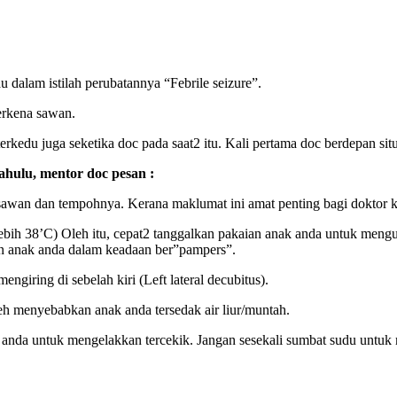
dalam istilah perubatannya “Febrile seizure”.
erkena sawan.
kedu juga seketika doc pada saat2 itu. Kali pertama doc berdepan situa
dahulu, mentor doc pesan :
sawan dan tempohnya. Kerana maklumat ini amat penting bagi doktor
lebih 38’C) Oleh itu, cepat2 tanggalkan pakaian anak anda untuk men
kan anak anda dalam keadaan ber”pampers”.
ngiring di sebelah kiri (Left lateral decubitus).
leh menyebabkan anak anda tersedak air liur/muntah.
 anda untuk mengelakkan tercekik. Jangan sesekali sumbat sudu untuk