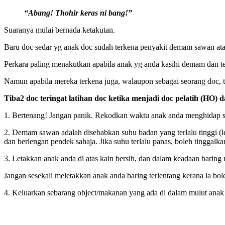
“Abang! Thohir keras ni bang!”
Suaranya mulai bernada ketakutan.
Baru doc sedar yg anak doc sudah terkena penyakit demam sawan atau 
Perkara paling menakutkan apabila anak yg anda kasihi demam dan t
Namun apabila mereka terkena juga, walaupon sebagai seorang doc, ter
Tiba2 doc teringat latihan doc ketika menjadi doc pelatih (HO) 
1. Bertenang! Jangan panik. Rekodkan waktu anak anda menghidap 
2. Demam sawan adalah disebabkan suhu badan yang terlalu tinggi (
dan berlengan pendek sahaja. Jika suhu terlalu panas, boleh tinggal
3. Letakkan anak anda di atas kain bersih, dan dalam keadaan baring me
Jangan sesekali meletakkan anak anda baring terlentang kerana ia bo
4. Keluarkan sebarang object/makanan yang ada di dalam mulut anak