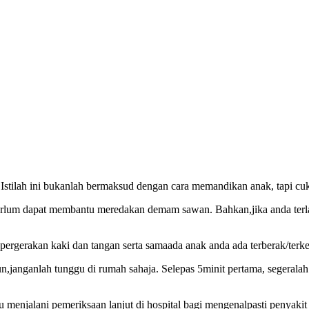
 Istilah ini bukanlah bermaksud dengan cara memandikan anak, tapi 
 jerlum dapat membantu meredakan demam sawan. Bahkan,jika anda ter
 pergerakan kaki dan tangan serta samaada anak anda ada terberak/ter
janganlah tunggu di rumah sahaja. Selepas 5minit pertama, segeralah 
enjalani pemeriksaan lanjut di hospital bagi mengenalpasti penyakit l