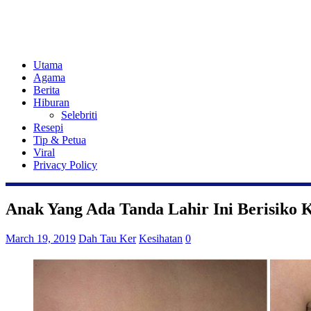
Utama
Agama
Berita
Hiburan
Selebriti
Resepi
Tip & Petua
Viral
Privacy Policy
Anak Yang Ada Tanda Lahir Ini Berisiko
March 19, 2019
Dah Tau Ker
Kesihatan
0