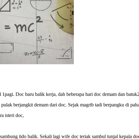
 1pagi. Doc baru balik kerja, dah beberapa hari doc demam dan batuk2
ak berjangkit demam dari doc. Sejak magrib tadi berpangku di paha 
a isteri doc,
mbung tido balik. Sekali lagi wife doc teriak sambul tunjal kepala do