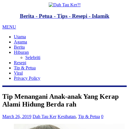
Berita - Petua - Tips - Resepi - Islamik
MENU
Utama
Agama
Berita
Hiburan
Selebriti
Resepi
Tip & Petua
Viral
Privacy Policy
Tip Menangani Anak-anak Yang Kerap
Alami Hidung Berda rah
March 26, 2019
Dah Tau Ker
Kesihatan
,
Tip & Petua
0