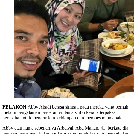
PELAKON
Abby Abadi berasa simpati pada mereka yang pernah
melalui pengalaman bercerai terutama si ibu kerana terpaksa
berusaha untuk meneruskan kehidupan dan membesarkan anak.
Abby atau nama sebenarnya Arbaiyah Abd Manan, 41, berkata dia
percaya perceraian bukan perkara yang buruk biarpun menyakitkan