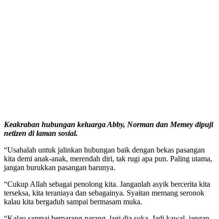
Keakraban hubungan keluarga Abby, Norman dan Memey dipuji
netizen di laman sosial.
“Usahalah untuk jalinkan hubungan baik dengan bekas pasangan
kita demi anak-anak, merendah diri, tak rugi apa pun. Paling utama,
jangan burukkan pasangan barunya.
“Cukup Allah sebagai penolong kita. Janganlah asyik bercerita kita
terseksa, kita teraniaya dan sebagainya. Syaitan memang seronok
kalau kita bergaduh sampai bermasam muka.
“Kalau sampai berparang-parang, lagi dia suka. Jadi kawal, jangan