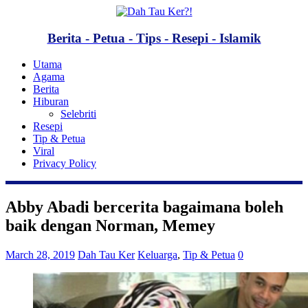
Berita - Petua - Tips - Resepi - Islamik
Utama
Agama
Berita
Hiburan
Selebriti
Resepi
Tip & Petua
Viral
Privacy Policy
Abby Abadi bercerita bagaimana boleh
baik dengan Norman, Memey
March 28, 2019
Dah Tau Ker
Keluarga
,
Tip & Petua
0