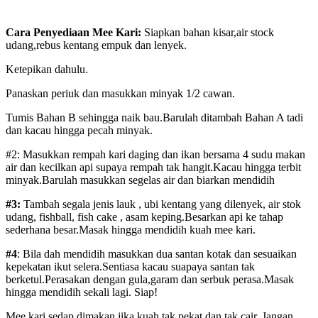
Cara Penyediaan Mee Kari:
Siapkan bahan kisar,air stock
udang,rebus kentang empuk dan lenyek.
Ketepikan dahulu.
Panaskan periuk dan masukkan minyak 1/2 cawan.
Tumis Bahan B sehingga naik bau.Barulah ditambah Bahan A tadi
dan kacau hingga pecah minyak.
#2: Masukkan rempah kari daging dan ikan bersama 4 sudu makan
air dan kecilkan api supaya rempah tak hangit.Kacau hingga terbit
minyak.Barulah masukkan segelas air dan biarkan mendidih
#3:
Tambah segala jenis lauk , ubi kentang yang dilenyek, air stok
udang, fishball, fish cake , asam keping.Besarkan api ke tahap
sederhana besar.Masak hingga mendidih kuah mee kari.
#4
: Bila dah mendidih masukkan dua santan kotak dan sesuaikan
kepekatan ikut selera.Sentiasa kacau suapaya santan tak
berketul.Perasakan dengan gula,garam dan serbuk perasa.Masak
hingga mendidih sekali lagi. Siap!
Mee kari sedap dimakan jika kuah tak pekat dan tak cair. Jangan