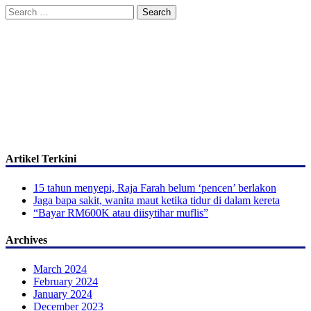
Search
for:
Artikel Terkini
15 tahun menyepi, Raja Farah belum ‘pencen’ berlakon
Jaga bapa sakit, wanita maut ketika tidur di dalam kereta
“Bayar RM600K atau diisytihar muflis”
Archives
March 2024
February 2024
January 2024
December 2023