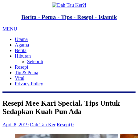
Berita - Petua - Tips - Resepi - Islamik
MENU
Utama
Agama
Berita
Hiburan
Selebriti
Resepi
Tip & Petua
Viral
Privacy Policy
Resepi Mee Kari Special. Tips Untuk
Sedapkan Kuah Pun Ada
April 8, 2019
Dah Tau Ker
Resepi
0