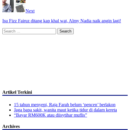
Next
Isu Fizz Fairuz ditang kap khal wat, Almy Nadia naik angin lagi!
Search
for:
Artikel Terkini
15 tahun menyepi, Raja Farah belum ‘pencen’ berlakon
Jaga bapa sakit, wanita maut ketika tidur di dalam kereta
“Bayar RM600K atau diisytihar muflis”
Archives