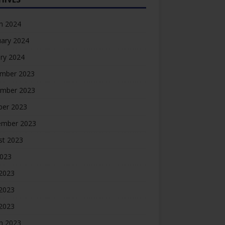
h 2024
uary 2024
ry 2024
mber 2023
mber 2023
ber 2023
ember 2023
st 2023
2023
 2023
2023
 2023
h 2023