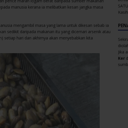
esan pence maran logam berat daripada sumber makanan
SATU
kepada manusia kerana ia melibatkan kesan jangka masa
Kasi
PEN
anusia mengambil masa yang lama untuk dikesan sebab ia
an sedikit daripada makanan itu yang dicemari arsenik atau
an) setiap hari dan akhirnya akan menyebabkan kita
Sekir
diol
Jika 
Ker
d
sumbe