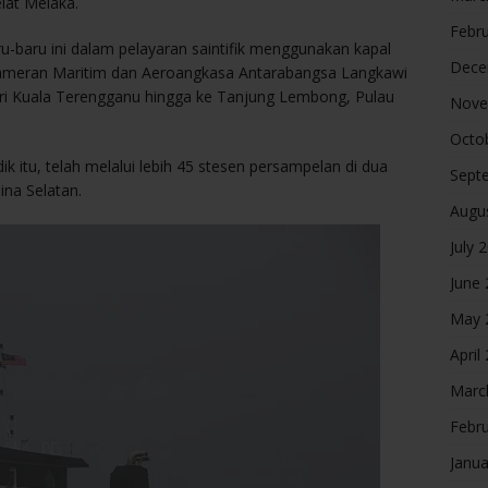
lat Melaka.
Febr
ru-baru ini dalam pelayaran saintifik menggunakan kapal
Dece
ameran Maritim dan Aeroangkasa Antarabangsa Langkawi
dari Kuala Terengganu hingga ke Tanjung Lembong, Pulau
Nove
Octo
dik itu, telah melalui lebih 45 stesen persampelan di dua
Sept
ina Selatan.
Augu
July 
June
May 
April
Marc
Febr
Janua