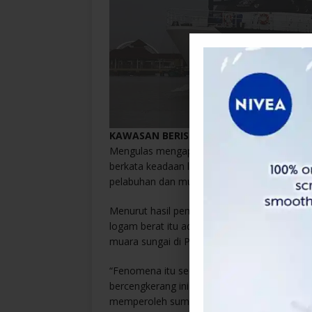
KAWASAN BERISIKO
Mengulas mengapa kawasan perairan Selat M
berkata keadaan laut Selat Melaka yang cete
pelabuhan dan muara sungai menjadikan ia
Menurut hasil pemerhatian mereka, antara 
logam berat itu adalah sekitar pelabuhan di 
muara sungai di Pulau Pinang.
“Fenomena itu secara tidak langsung turut 
bercengkerang ini ia mendiami habitatnya dan
memperoleh sumber makanan daripada tempat