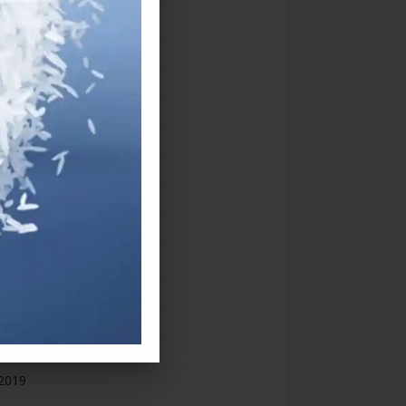
ber 2020
ember 2020
h 2020
uary 2020
ry 2020
mber 2019
mber 2019
ber 2019
ember 2019
st 2019
2019
 2019
2019