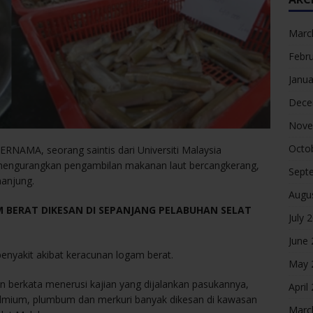
Marc
Febr
Janua
Dece
Nove
Octo
ERNAMA, seorang saintis dari Universiti Malaysia
mengurangkan pengambilan makanan laut bercangkerang,
Sept
anjung.
Augu
 BERAT DIKESAN DI SEPANJANG PELABUHAN SELAT
July 
June
i penyakit akibat keracunan logam berat.
May 
 berkata menerusi kajian yang dijalankan pasukannya,
April
admium, plumbum dan merkuri banyak dikesan di kawasan
Marc