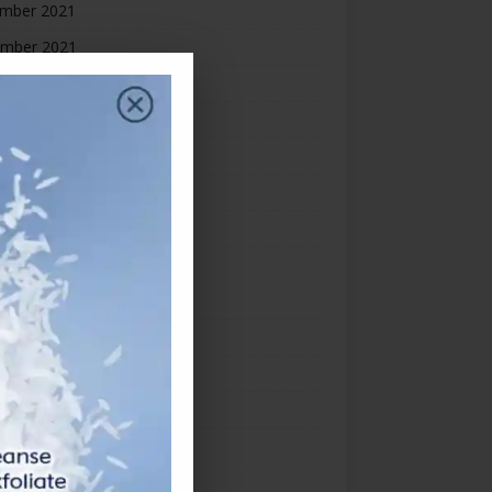
mber 2021
mber 2021
ber 2021
ember 2021
st 2021
2021
 2021
2021
 2021
h 2021
uary 2021
ry 2021
mber 2020
mber 2020