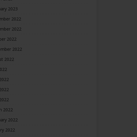
uary 2023
mber 2022
mber 2022
ber 2022
ember 2022
st 2022
2022
 2022
2022
 2022
h 2022
uary 2022
ry 2022