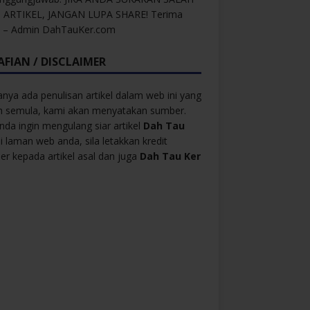
 ARTIKEL, JANGAN LUPA SHARE! Terima
h – Admin DahTauKer.com
AFIAN / DISCLAIMER
anya ada penulisan artikel dalam web ini yang
ah semula, kami akan menyatakan sumber.
anda ingin mengulang siar artikel
Dah Tau
i laman web anda, sila letakkan kredit
r kepada artikel asal dan juga
Dah Tau Ker