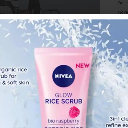
Dece
Nove
Octo
Sept
Augu
July 
June
elaka lebih tercemar berbanding Laut China Selatan, Ong
k dan peningkatan sektor perindustrian di kawasan
May 
 penyumbang utama pencemaran tersebut.
April
kawasan yang dikesan berisiko menghadapi pencemaran
Marc
perairan Johor,Pelabuhan Klang dan
Febr
Janua
mencemari sumber makanan laut kerana sifat haiwan
Dece
 tidak bergerak ke tempat lain…secara tidak langsung, ia
 ia tinggal.
Nove