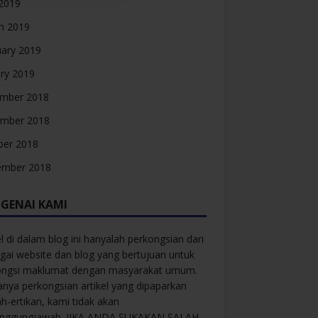
 2019
h 2019
uary 2019
ry 2019
mber 2018
mber 2018
ber 2018
ember 2018
GENAI KAMI
el di dalam blog ini hanyalah perkongsian dari
gai website dan blog yang bertujuan untuk
ongsi maklumat dengan masyarakat umum.
anya perkongsian artikel yang dipaparkan
ah-ertikan, kami tidak akan
anggungjawab. JIKA ANDA SUKAKAN SALAH