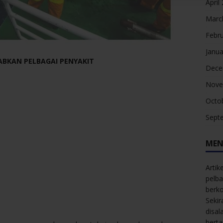
April
Marc
Febr
Janua
ABKAN PELBAGAI PENYAKIT
Dece
Nove
Octo
Sept
MEN
Artik
pelba
berk
Sekir
disal
bert