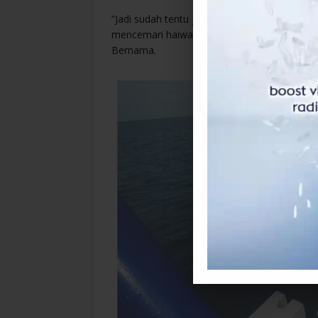
“Jadi sudah tentu jika perairan itu dicemari 
mencemari haiwan bercangkerang itu yang s
Bernama.