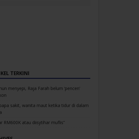
KEL TERKINI
hun menyepi, Raja Farah belum ‘pencen’
kon
bapa sakit, wanita maut ketika tidur di dalam
a
r RM600K atau diisytihar muflis”
HIVES