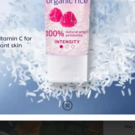
Octo
logam-logam berat berkenaan, sudah pasti ia turut
eterusnya dimakan oleh manusia,” katanya kepada
Sept
Marc
Febr
Janua
Dece
Nove
Octo
Sept
Augu
July 
June
May 