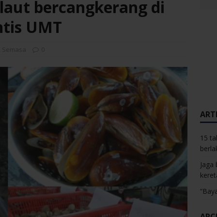
 laut bercangkerang di
ntis UMT
,
Semasa
0
ARTI
15 ta
berla
Jaga 
keret
“Baya
ARC