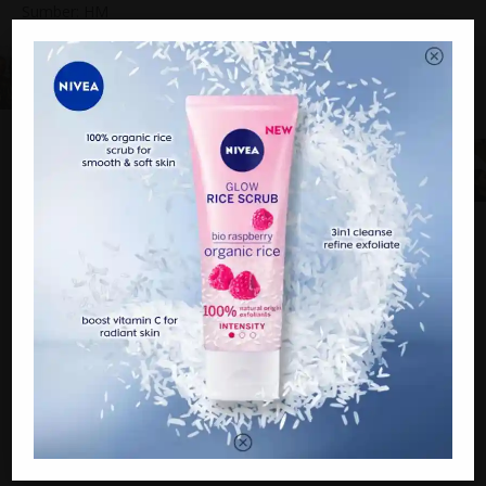
Sumber: HM
PREVIOUS
Meski dipujuk, Iskandar Spring tekad bersara
NEXT
Terkena renjatan elektrik ketika ‘curl’ rambut, Sissy Iman
sambut harijadi di hospital