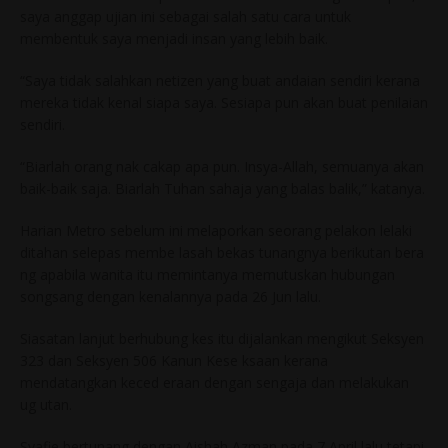
saya anggap ujian ini sebagai salah satu cara untuk
membentuk saya menjadi insan yang lebih baik.
“Saya tidak salahkan netizen yang buat andaian sendiri kerana
mereka tidak kenal siapa saya. Sesiapa pun akan buat penilaian
sendiri.
“Biarlah orang nak cakap apa pun. Insya-Allah, semuanya akan
baik-baik saja. Biarlah Tuhan sahaja yang balas balik,” katanya.
Harian Metro sebelum ini melaporkan seorang pelakon lelaki
ditahan selepas membe lasah bekas tunangnya berikutan bera
ng apabila wanita itu memintanya memutuskan hubungan
songsang dengan kenalannya pada 26 Jun lalu.
Siasatan lanjut berhubung kes itu dijalankan mengikut Seksyen
323 dan Seksyen 506 Kanun Kese ksaan kerana
mendatangkan keced eraan dengan sengaja dan melakukan
ug utan.
Syafie bertunang dengan Aishah Azman pada 7 April lalu tetapi