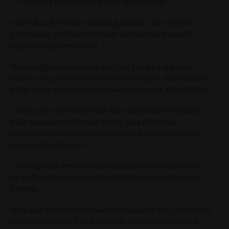
(TTL) kerana tiada keterangan yang mencukupi.
Syafie atau Ayie ketika dihubungi berkata, dia menerima
perkhabaran gembira berkenaan dua hari lalu daripada
peguam yang mewakilinya.
“Saya anggap ini keajaiban dan hasil doa ibu bapa serta
individu yang sentiasa memberikan sokongan. Keputusan ini
sudah cukup untuk membersihkan nama saya. Alhamdulillah.
“Selama ini, saya hanya diam dan tidak berikan kenyataan
balas walaupun boleh buat begitu. Saya pilih untuk
mendiamkan diri dan berikan kerjasama yang sepatutnya
kepada pihak berwajib.
“Saya lega dan gembira sebaik sahaja menerima berita ini
daripada pihak peguam tetapi tidaklah sampai melompat,”
katanya.
Walaupun sebelum ini terpaksa berhadapan dengan pelbagai
tohmahan netizen, Syafie berharap keputusan siasatan itu