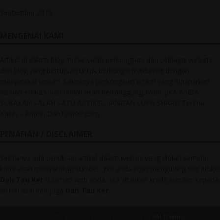
September 2018
MENGENAI KAMI
Artikel di dalam blog ini hanyalah perkongsian dari pelbagai website
dan blog yang bertujuan untuk berkongsi maklumat dengan
masyarakat umum. Sekiranya perkongsian artikel yang dipaparkan
disalah-ertikan, kami tidak akan bertanggungjawab. JIKA ANDA
SUKAKAN SALAH SATU ARTIKEL, JANGAN LUPA SHARE! Terima
Kasih – Admin DahTauKer.com
PENAFIAN / DISCLAIMER
Sekiranya ada penulisan artikel dalam web ini yang diolah semula,
kami akan menyatakan sumber. Jika anda ingin mengulang siar artikel
Dah Tau Ker
di laman web anda, sila letakkan kredit sumber kepada
artikel asal dan juga
Dah Tau Ker
Copyright © 2026 | WordPress Theme by
MH Themes