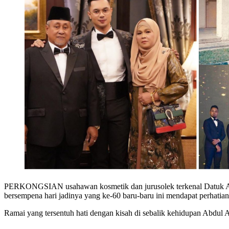
PERKONGSIAN usahawan kosmetik dan jurusolek terkenal Datuk A
bersempena hari jadinya yang ke-60 baru-baru ini mendapat perhatian
Ramai yang tersentuh hati dengan kisah di sebalik kehidupan Abdul A