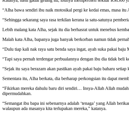
Katanya, hasil gadai gelang itu, ibunya memperoleh sekitar RM500 
“Alha bawa sendiri ibu naik motosikal pergi ke kedai emas, masa itu 
“Sehingga sekarang saya rasa terkilan kerana ia satu-satunya pemberi
Lebih malang kata Alha, sejak itu dia berhasrat untuk menebus kemba
Malah kata Alha, bapanya juga banyak berkorban namun tidak pernah
“Dulu tiap kali nak raya satu benda saya ingat, ayah suka pakai baju 
“Tapi saya pernah terdengar perbualannya dengan ibu dia tidak beli 
“Sejak itu saya berazam akan pastikan ayah pakai baju baharu setiap k
Sementara itu, Alha berkata, dia berharap perkongsian itu dapat memb
“Fikirkan mereka dahulu baru diri sendiri… Insya-Allah Allah mudah
dipermudahkan.
“Semangat ibu bapa ini sebenarnya adalah ‘tenaga’ yang Allah berikan k
walaupun ada masanya kita terlupakan mereka,” katanya.