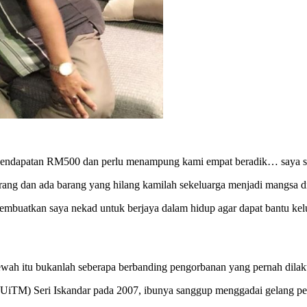
 pendapatan RM500 dan perlu menampung kami empat beradik… saya s
rang dan ada barang yang hilang kamilah sekeluarga menjadi mangsa d
 membuatkan saya nekad untuk berjaya dalam hidup agar dapat bantu ke
ewah itu bukanlah seberapa berbanding pengorbanan yang pernah dilaku
ara (UiTM) Seri Iskandar pada 2007, ibunya sanggup menggadai gela