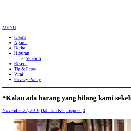
MENU
Utama
Agama
Berita
Hiburan
Selebriti
Resepi
Tip & Petua
Viral
Privacy Policy
“Kalau ada barang yang hilang kami sekel
November 22, 2019
Dah Tau Ker
Inspirasi
0