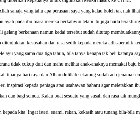
yang diberikan kepadanya untuk digunakan ketika masuk ke UiTM.
Allah sahaja yang tahu apa perasaan saya yang kalau boleh tak nak liha
an ayah pada ibu masa mereka berkahwin tetapi itu juga harta terakhirn
li gelang berkenaan namun kedai tersebut sudah ditutup membuatkannya 
 ditunjukkan kesusahan dan rasa sedih kepada mereka adik-beradik ke
Melayu yang sama dua tiga tahun, bila tanya kenapa tak beli katanya say
kerana tidak cukup duit dan mahu melihat anak-anaknya memakai baju b
ali tibanya hari raya dan Alhamdulillah sekarang sudah ada jenama send
eri inspirasi kepada peniaga atau usahawan baharu agar meletakkan ibu
kan dan bagi semua. Kalau buat sesuatu yang susah dan rasa tak mungki
epada kita. Ingat isteri, suami, rakan, kekasih atau tunang bila-bila ma