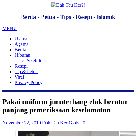
Berita - Petua - Tips - Resepi - Islamik
MENU
Utama
Agama
Berita
Hiburan
Selebriti
Resepi
Tip & Petua
Viral
Privacy Policy
Pakai uniform juruterbang elak beratur
panjang pemeriksaan keselamatan
November 22, 2019
Dah Tau Ker
Global
0