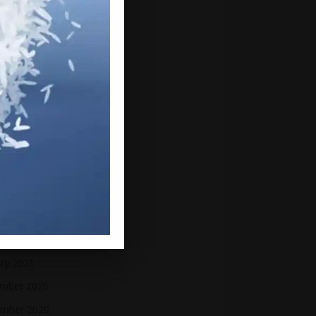
mber 2021
mber 2021
ber 2021
ember 2021
st 2021
2021
 2021
2021
 2021
h 2021
uary 2021
ry 2021
mber 2020
mber 2020