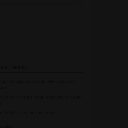
KEL TERKINI
hun menyepi, Raja Farah belum ‘pencen’
kon
bapa sakit, wanita maut ketika tidur di dalam
a
r RM600K atau diisytihar muflis”
HIVES