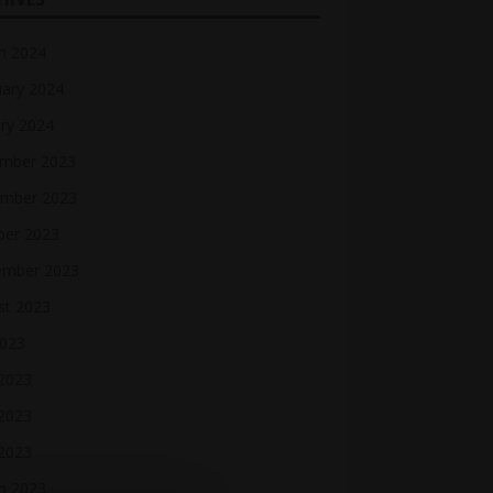
h 2024
uary 2024
ry 2024
mber 2023
mber 2023
ber 2023
ember 2023
st 2023
2023
 2023
2023
 2023
h 2023