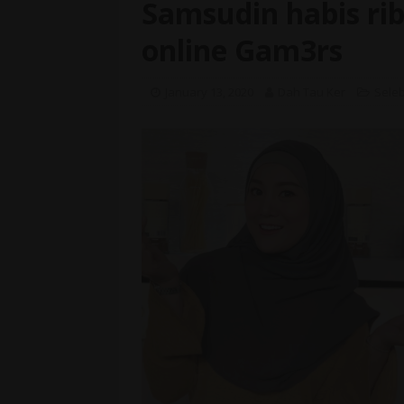
Samsudin habis rib
online Gam3rs
January 13, 2020
Dah Tau Ker
Seleb