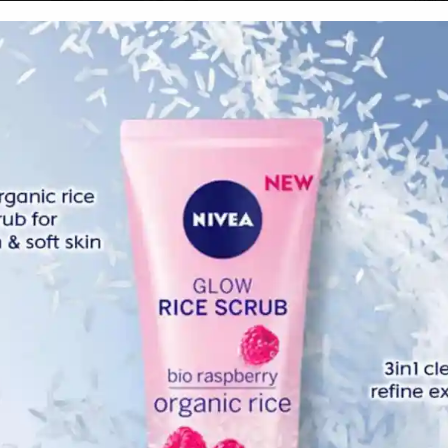
Febr
Dece
Nove
Octo
Sept
Augu
July 
June
May 
April
Marc
Febr
Janua