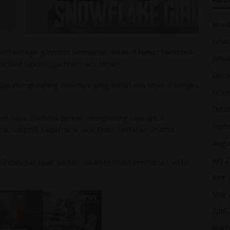
Marc
Febr
ktif sebagai p3nstrim permainan viideo di laman Facebook
Janua
ntara tiga hingga enam jam sehari.
Dece
 tidak menghaalang minatnya yang sudah ada sejak di bangku
Nove
Octo
nat saya. Dia tidak pernah menghalang saya untuk
Sept
a, dia pelik bagaimana saya boleh bertahan selama
Augu
July 
na p3ndapatan buatnya dan bukan bermain permainan vid3o
June
May 
April
Marc