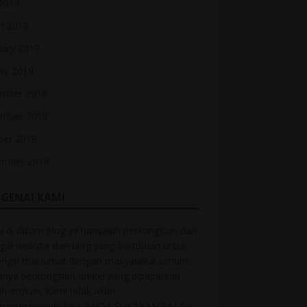
 2019
h 2019
uary 2019
ry 2019
mber 2018
mber 2018
ber 2018
ember 2018
GENAI KAMI
el di dalam blog ini hanyalah perkongsian dari
gai website dan blog yang bertujuan untuk
ongsi maklumat dengan masyarakat umum.
anya perkongsian artikel yang dipaparkan
ah-ertikan, kami tidak akan
anggungjawab. JIKA ANDA SUKAKAN SALAH