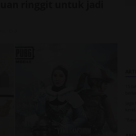
uan ringgit untuk jadi
riti
0
ARTI
15 ta
berla
Jaga 
keret
“Baya
ARC