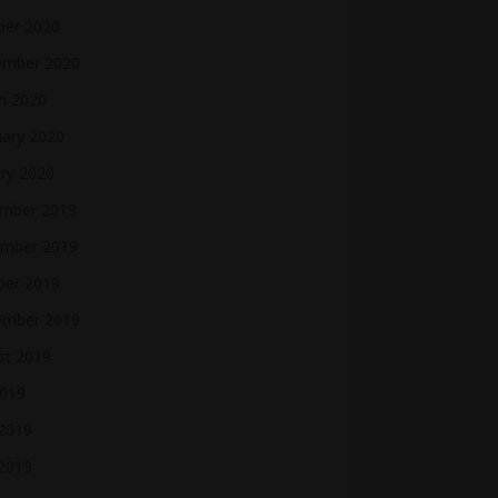
ber 2020
ember 2020
h 2020
uary 2020
ry 2020
mber 2019
mber 2019
ber 2019
ember 2019
st 2019
2019
 2019
2019