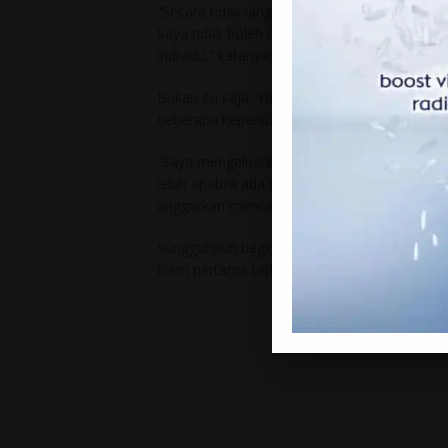
“Secara tidak langsung, ada pendaapatan ya
Saya tidak boleh deedahkan berapa bayaran 
individu,” katanya.
Bukan itu saja, Yana juga sangguup melaa
beberapa keperluan lain.
“Saya mengeluarkan wang hampir RM7,000 un
lebih apabila ada pihak yang sudi menaaja m
anggarkan mencecah RM20,000,” katanya.
Sungguhpun begitu ,Yana masih lagi aktif da
filem pertama terbitan syarikatnya, Kak Yong