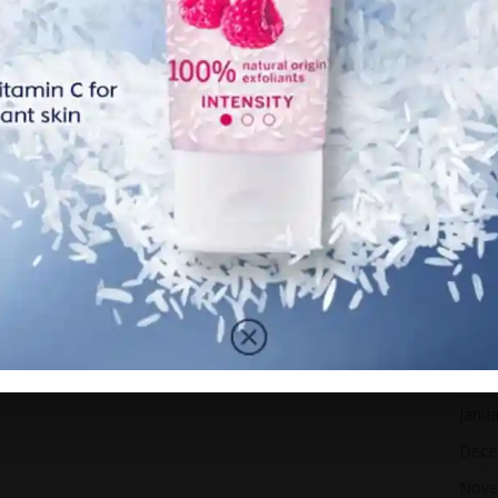
Dece
ng dibayar oleh pihak Faceboook Gam3s kepada penstriim.
yang diterima, tapi pendaapatan bergantung kepada
Nove
Octo
burkan modal hampir RM7,000 untuk membeli komputer dan
Sept
Augu
tuk perkakas komputer dan meja. Tapi, saya dapat r3zeki
July 
eja, kerusi dan beberapa peralatan yang harganya saya
June
May 
lam bidang seni. Dia baru selesai menjalani penggambaran
 yang bakal ditayangkan pada tahun ini.
April
Marc
Febr
Janua
Dece
Nove