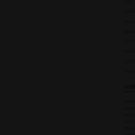
April
Marc
Febr
Janua
Dece
Nove
Octo
Sept
MEN
Artik
pelba
berk
Sekir
disal
bert