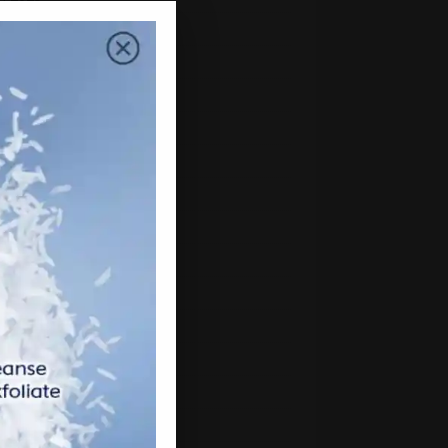
uary 2023
mber 2022
mber 2022
ber 2022
ember 2022
st 2022
2022
 2022
2022
 2022
h 2022
uary 2022
ry 2022