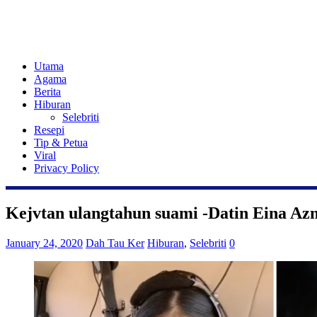
Utama
Agama
Berita
Hiburan
Selebriti
Resepi
Tip & Petua
Viral
Privacy Policy
Kejvtan ulangtahun suami -Datin Eina Az
January 24, 2020
Dah Tau Ker
Hiburan
,
Selebriti
0