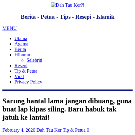
Berita - Petua - Tips - Resepi - Islamik
MENU
Utama
Agama
Berita
Hiburan
Selebriti
Resepi
Tip & Petua
Viral
Privacy Policy
Sarung bantal lama jangan dibuang, guna
buat lap kipas siling. Baru habuk tak
jatuh ke lantai!
February 4, 2020
Dah Tau Ker
Tip & Petua
0