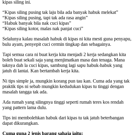
kipas siling ini.
“Kipas siling pusing tak laju bila ada banyak habuk melekat”
“Kipas siling pusing, tapi tak ada rasa angin”
“Habuk banyak bila nak cuci kipas”
“Kipas siling kotor, malas nak panjat cuci”
Selalunya kalau masalah habuk di kipas ni kita mesti guna penyapu,
bulu ayam, penyepit cuci cermin tingkap dan sebagainya.
Tapi semua cara ni buat kerja kita menjadi 2 kerja sedangkan kita
boleh buat sekali saja yang menjimatkan masa dan tenaga. Mana
taknya dah la cuci kipas, sambung lagi sapu habuk-habuk yang
jatuh di lantai. Kan bertambah kerja kita.
Ni tips simple ja, mungkin korang pun tau kan. Cuma ada yang tak
praktik tips ni sebab mungkin kedudukan kipas tu tinggi dengan
masalah tangga tak ada.
Ada rumah yang silingnya tinggi seperti rumah teres kos rendah
yang pattern lama dulu.
Tips ini membolehkan habuk dari kipas tu tak jatuh beterbangan
dapat dikurangkan.
Cuma guna 2 jenis barang sahaja iaitu: