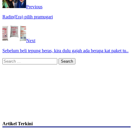
Previous
Radin(Era) pilih pramugari
Next
Sebelum beli tepung beras, kira dulu gajah ada berapa kat paket tu..
Search
for:
Artikel Terkini