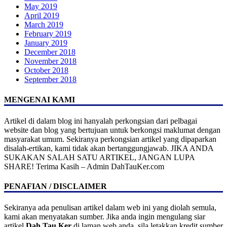
May 2019
April 2019
March 2019
February 2019
January 2019
December 2018
November 2018
October 2018
September 2018
MENGENAI KAMI
Artikel di dalam blog ini hanyalah perkongsian dari pelbagai
website dan blog yang bertujuan untuk berkongsi maklumat dengan
masyarakat umum. Sekiranya perkongsian artikel yang dipaparkan
disalah-ertikan, kami tidak akan bertanggungjawab. JIKA ANDA
SUKAKAN SALAH SATU ARTIKEL, JANGAN LUPA
SHARE! Terima Kasih – Admin DahTauKer.com
PENAFIAN / DISCLAIMER
Sekiranya ada penulisan artikel dalam web ini yang diolah semula,
kami akan menyatakan sumber. Jika anda ingin mengulang siar
artikel
Dah Tau Ker
di laman web anda, sila letakkan kredit sumber