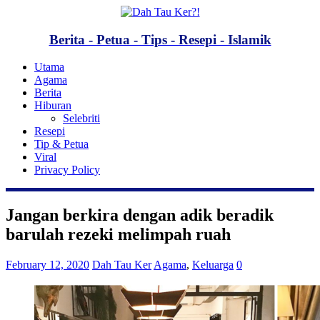
Berita - Petua - Tips - Resepi - Islamik
Utama
Agama
Berita
Hiburan
Selebriti
Resepi
Tip & Petua
Viral
Privacy Policy
Jangan berkira dengan adik beradik
barulah rezeki melimpah ruah
February 12, 2020
Dah Tau Ker
Agama
,
Keluarga
0