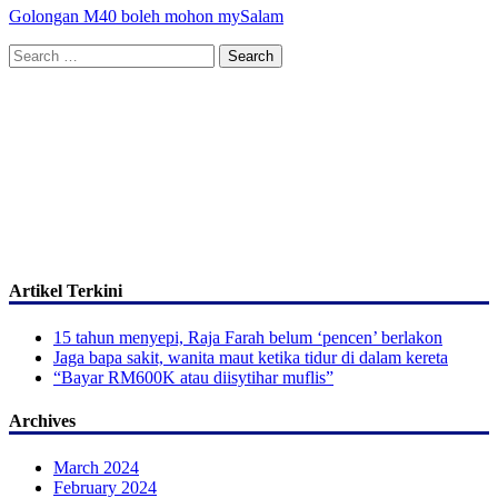
Golongan M40 boleh mohon mySalam
Search
for:
Artikel Terkini
15 tahun menyepi, Raja Farah belum ‘pencen’ berlakon
Jaga bapa sakit, wanita maut ketika tidur di dalam kereta
“Bayar RM600K atau diisytihar muflis”
Archives
March 2024
February 2024