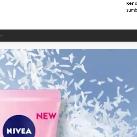
Ker
d
sumbe
es