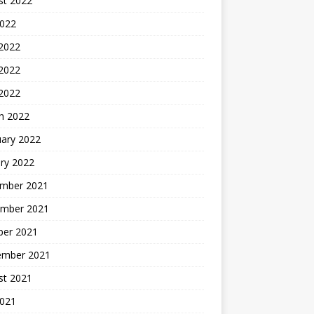
st 2022
2022
 2022
2022
 2022
h 2022
uary 2022
ry 2022
mber 2021
mber 2021
ber 2021
ember 2021
st 2021
2021