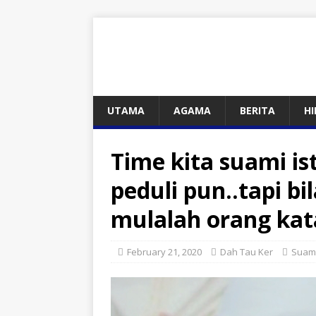
UTAMA
AGAMA
BERITA
H
Time kita suami is
peduli pun..tapi bi
mulalah orang k
February 21, 2020
Dah Tau Ker
Suami