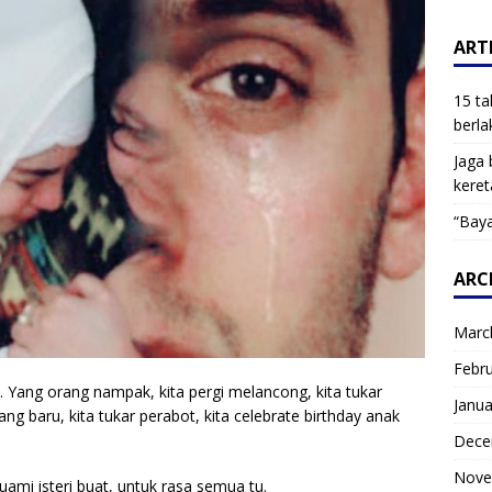
ARTI
15 ta
berla
Jaga 
keret
“Baya
ARC
Marc
Febr
hu. Yang orang nampak, kita pergi melancong, kita tukar
Janua
ang baru, kita tukar perabot, kita celebrate birthday anak
Dece
Nove
ami isteri buat, untuk rasa semua tu.