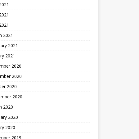
 2021
2021
 2021
h 2021
uary 2021
ry 2021
mber 2020
mber 2020
ber 2020
ember 2020
h 2020
uary 2020
ry 2020
mber 2019