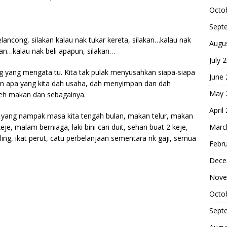
Octo
Sept
elancong, silakan kalau nak tukar kereta, silakan…kalau nak
Augu
an…kalau nak beli apapun, silakan…
July 
ang yang mengata tu. Kita tak pulak menyusahkan siapa-siapa
June
an apa yang kita dah usaha, dah menyimpan dan dah
May 
oleh makan dan sebagainya.
April
un yang nampak masa kita tengah bulan, makan telur, makan
Marc
je, malam berniaga, laki bini cari duit, sehari buat 2 keje,
ing, ikat perut, catu perbelanjaan sementara nk gaji, semua
Febr
Dece
Nove
Octo
Sept