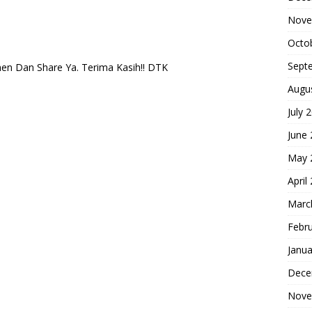
Nove
Octo
Sept
n Dan Share Ya. Terima Kasih!! DTK
Augu
July 
June
May 
April
Marc
Febr
Janua
Dece
Nove