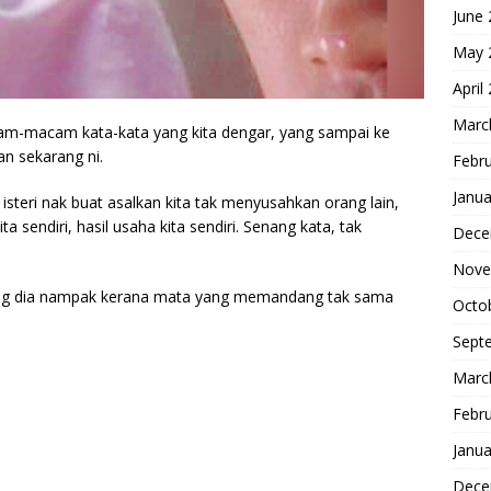
June
May 
April
Marc
acam-macam kata-kata yang kita dengar, yang sampai ke
n sekarang ni.
Febr
Janua
 isteri nak buat asalkan kita tak menyusahkan orang lain,
 sendiri, hasil usaha kita sendiri. Senang kata, tak
Dece
Nove
yang dia nampak kerana mata yang memandang tak sama
Octo
Sept
Marc
Febr
Janua
Dece