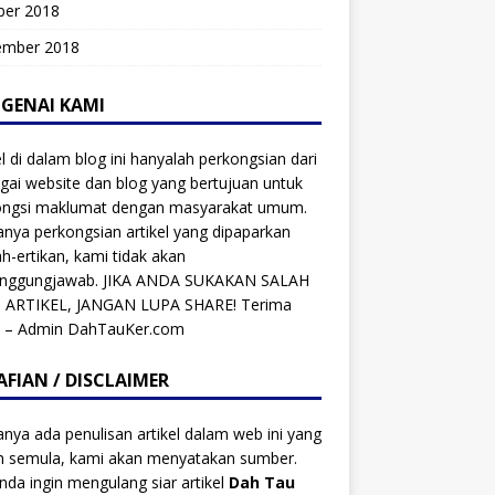
ber 2018
ember 2018
GENAI KAMI
el di dalam blog ini hanyalah perkongsian dari
gai website dan blog yang bertujuan untuk
ongsi maklumat dengan masyarakat umum.
anya perkongsian artikel yang dipaparkan
ah-ertikan, kami tidak akan
anggungjawab. JIKA ANDA SUKAKAN SALAH
 ARTIKEL, JANGAN LUPA SHARE! Terima
h – Admin DahTauKer.com
AFIAN / DISCLAIMER
anya ada penulisan artikel dalam web ini yang
ah semula, kami akan menyatakan sumber.
anda ingin mengulang siar artikel
Dah Tau