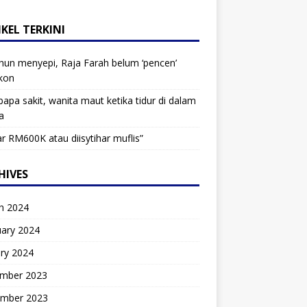
KEL TERKINI
hun menyepi, Raja Farah belum ‘pencen’
kon
bapa sakit, wanita maut ketika tidur di dalam
a
r RM600K atau diisytihar muflis”
HIVES
h 2024
uary 2024
ry 2024
mber 2023
mber 2023