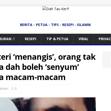
BERITA - PETUA - TIPS - RESEPI - ISLAMIK
IBURAN
RESEPI
TIP & PETUA
VIRAL
PRIVAC
teri ‘menangis’, orang tak
la dah boleh ‘senyum’
ata macam-macam
Isteri
0