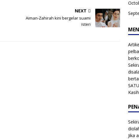
Octo
NEXT
Sept
Aiman-Zahirah kini bergelar suami
isteri
MEN
Artik
pelba
berk
Sekir
disal
bert
SATU
Kasi
PEN
Sekir
diol
Jika 