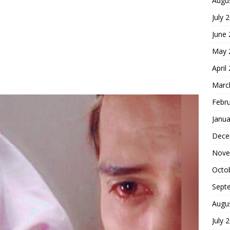
Augu
July 
June
May 
April
Marc
Febr
Janua
Dece
Nove
Octo
Sept
Augu
July 