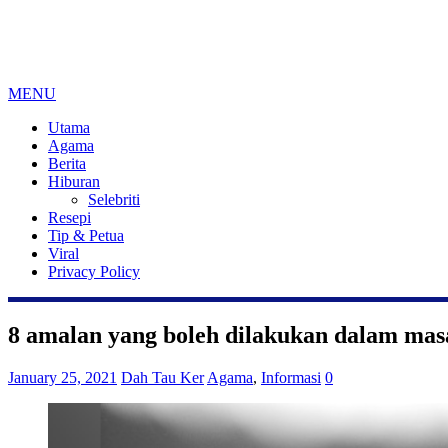
MENU
Utama
Agama
Berita
Hiburan
Selebriti
Resepi
Tip & Petua
Viral
Privacy Policy
8 amalan yang boleh dilakukan dalam masa
January 25, 2021
Dah Tau Ker
Agama
,
Informasi
0