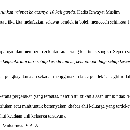
urunkan rahmat ke atasnya 10 kali ganda.
Hadis Riwayat Muslim.
 atau jika kita melafazkan selawat pendek ia boleh mencecah sehingga 1
kelapangan dan memberi rezeki dari arah yang kita tidak sangka. Sepe
n kegembiraan dari setiap kesedihannya, kelapangan bagi setiap kesem
enuh penghayatan atau sekadar menggunakan lafaz pendek “astaghfirullah
erana pergerakan yang terbatas, namun itu bukan alasan untuk tidak te
rlukan satu minit untuk bertanyakan khabar ahli keluarga yang terdekat
hui keadaan ahli keluarga tersayang.
Nabi Muhammad S.A.W;