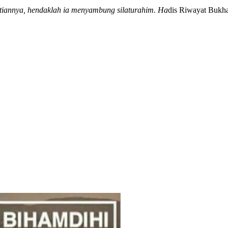
tiannya, hendaklah ia menyambung silaturahim. Ha
dis Riwayat Bukha