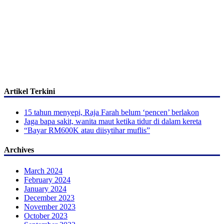
Artikel Terkini
15 tahun menyepi, Raja Farah belum ‘pencen’ berlakon
Jaga bapa sakit, wanita maut ketika tidur di dalam kereta
“Bayar RM600K atau diisytihar muflis”
Archives
March 2024
February 2024
January 2024
December 2023
November 2023
October 2023