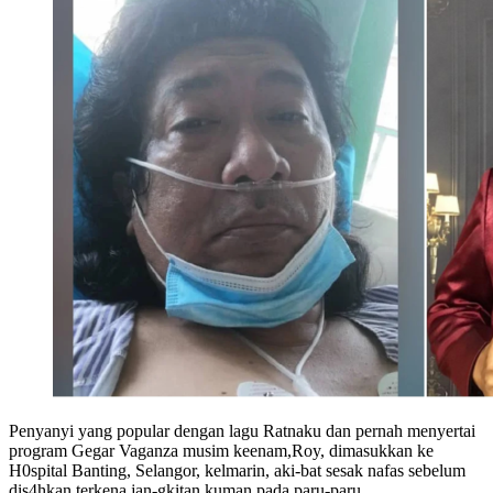
Penyanyi yang popular dengan lagu Ratnaku dan pernah menyertai
program Gegar Vaganza musim keenam,Roy, dimasukkan ke
H0spital Banting, Selangor, kelmarin, aki-bat sesak nafas sebelum
dis4hkan terkena jan-gkitan kuman pada paru-paru.