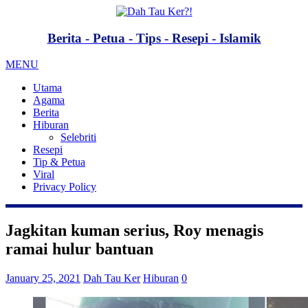
Berita - Petua - Tips - Resepi - Islamik
MENU
Utama
Agama
Berita
Hiburan
Selebriti
Resepi
Tip & Petua
Viral
Privacy Policy
Jagkitan kuman serius, Roy menagis
ramai hulur bantuan
January 25, 2021
Dah Tau Ker
Hiburan
0