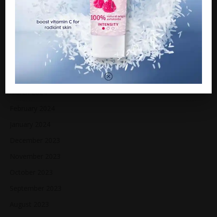
15 tahun menyepi, Raja Farah belum ‘pencen’ berlakon
Jaga bapa sakit, wanita maut ketika tidur di dalam kereta
“Bayar RM600K atau diisytihar muflis”
ARCHIVES
March 2024
February 2024
January 2024
December 2023
November 2023
October 2023
September 2023
August 2023