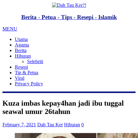
Berita - Petua - Tips - Resepi - Islamik
MENU
Utama
Agama
Berita
Hiburan
Selebriti
Resepi
Tip & Petua
Viral
Privacy Policy
Kuza imbas kepay4han jadi ibu tuggal
seawal umur 26tahun
February 7, 2021
Dah Tau Ker
Hiburan
0