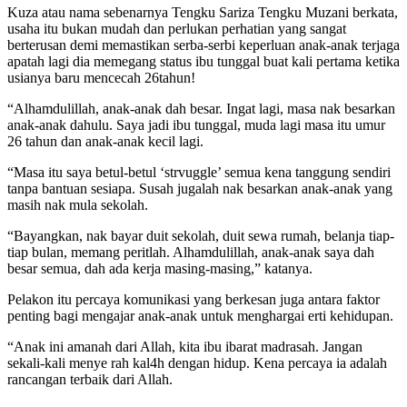
Kuza atau nama sebenarnya Tengku Sariza Tengku Muzani berkata,
usaha itu bukan mudah dan perlukan perhatian yang sangat
berterusan demi memastikan serba-serbi keperluan anak-anak terjaga
apatah lagi dia memegang status ibu tunggal buat kali pertama ketika
usianya baru mencecah 26tahun!
“Alhamdulillah, anak-anak dah besar. Ingat lagi, masa nak besarkan
anak-anak dahulu. Saya jadi ibu tunggal, muda lagi masa itu umur
26 tahun dan anak-anak kecil lagi.
“Masa itu saya betul-betul ‘strvuggle’ semua kena tanggung sendiri
tanpa bantuan sesiapa. Susah jugalah nak besarkan anak-anak yang
masih nak mula sekolah.
“Bayangkan, nak bayar duit sekolah, duit sewa rumah, belanja tiap-
tiap bulan, memang peritlah. Alhamdulillah, anak-anak saya dah
besar semua, dah ada kerja masing-masing,” katanya.
Pelakon itu percaya komunikasi yang berkesan juga antara faktor
penting bagi mengajar anak-anak untuk menghargai erti kehidupan.
“Anak ini amanah dari Allah, kita ibu ibarat madrasah. Jangan
sekali-kali menye rah kal4h dengan hidup. Kena percaya ia adalah
rancangan terbaik dari Allah.