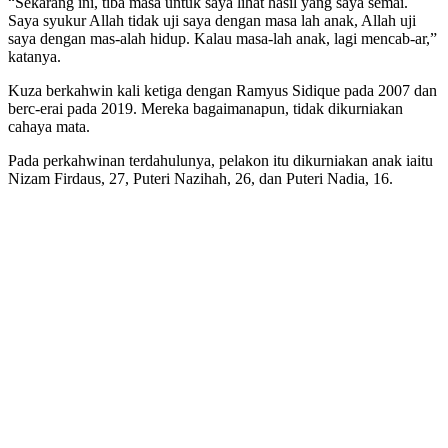
“Sekarang ini, tiba masa untuk saya lihat hasil yang saya semai.
Saya syukur Allah tidak uji saya dengan masa lah anak, Allah uji
saya dengan mas-alah hidup. Kalau masa-lah anak, lagi mencab-ar,”
katanya.
Kuza berkahwin kali ketiga dengan Ramyus Sidique pada 2007 dan
berc-erai pada 2019. Mereka bagaimanapun, tidak dikurniakan
cahaya mata.
Pada perkahwinan terdahulunya, pelakon itu dikurniakan anak iaitu
Nizam Firdaus, 27, Puteri Nazihah, 26, dan Puteri Nadia, 16.