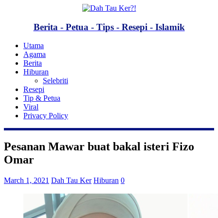
Berita - Petua - Tips - Resepi - Islamik
Utama
Agama
Berita
Hiburan
Selebriti
Resepi
Tip & Petua
Viral
Privacy Policy
Pesanan Mawar buat bakal isteri Fizo
Omar
March 1, 2021
Dah Tau Ker
Hiburan
0