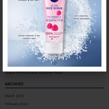
ARTIKEL TERKINI
15 tahun menyepi, Raja Farah belum ‘pencen’ berlakon
Jaga bapa sakit, wanita maut ketika tidur di dalam kereta
“Bayar RM600K atau diisytihar muflis”
ARCHIVES
March 2024
February 2024