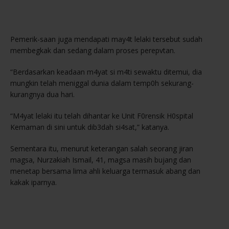
Pemerik-saan juga mendapati may4t lelaki tersebut sudah
membegkak dan sedang dalam proses perepvtan.
“Berdasarkan keadaan m4yat si m4ti sewaktu ditemui, dia
mungkin telah meniggal dunia dalam temp0h sekurang-
kurangnya dua hari.
“M4yat lelaki itu telah dihantar ke Unit F0rensik H0spital
Kemaman di sini untuk dib3dah si4sat,” katanya.
Sementara itu, menurut keterangan salah seorang jiran
magsa, Nurzakiah Ismail, 41, magsa masih bujang dan
menetap bersama lima ahli keluarga termasuk abang dan
kakak iparnya.