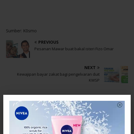
Sumber: K0smo
PREVIOUS
Pesanan Mawar buat bakal isteri Fizo Omar
NEXT
Kewajipan bayar zakat bagi pengelvaran duit
KWSP