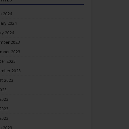
h 2024
uary 2024
ry 2024
mber 2023
mber 2023
ber 2023
ember 2023
st 2023
2023
 2023
2023
 2023
h 2023