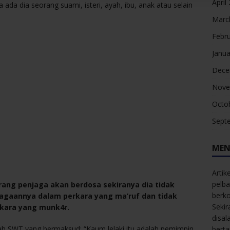
April
 ada dia seorang suami, isteri, ayah, ibu, anak atau selain
Marc
Febr
Janua
Dece
Nove
Octo
Sept
MEN
Artik
pelba
ang penjaga akan berdosa sekiranya dia tidak
berk
 jagaannya dalam perkara yang ma’ruf dan tidak
Sekir
kara yang munk4r.
disal
lah SWT yang bermaksud: “Kaum lelaki itu adalah pemimpin
bert