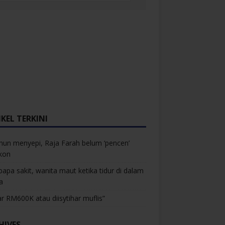
KEL TERKINI
hun menyepi, Raja Farah belum ‘pencen’
kon
bapa sakit, wanita maut ketika tidur di dalam
a
r RM600K atau diisytihar muflis”
HIVES