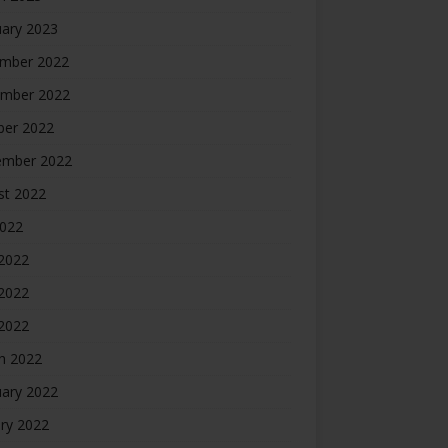
uary 2023
mber 2022
mber 2022
ber 2022
ember 2022
st 2022
2022
 2022
2022
 2022
h 2022
uary 2022
ry 2022