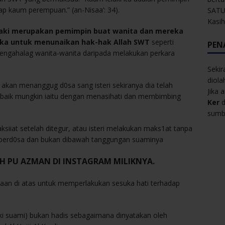
p kaum perempuan.” (an-Nisaa’: 34).
SATU
Kasi
laki merupakan pemimpin buat wanita dan mereka
reka untuk menunaikan hak-hak Allah SWT
seperti
PEN
engahalag wanita-wanita daripada melakukan perkara
Sekir
diol
 akan menanggug d0sa sang isteri sekiranya dia telah
Jika 
aik mungkin iaitu dengan menasihati dan membimbing
Ker
d
sumbe
ksiiat setelah ditegur, atau isteri melakukan maks1at tanpa
p berd0sa dan bukan dibawah tanggungan suaminya
EH PU AZMAN DI INSTAGRAM MILIKNYA.
aan di atas untuk memperlakukan sesuka hati terhadap
aki suami) bukan hadis sebagaimana dinyatakan oleh