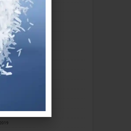
ber 2020
ember 2020
h 2020
uary 2020
ry 2020
mber 2019
mber 2019
ber 2019
ember 2019
st 2019
2019
 2019
2019