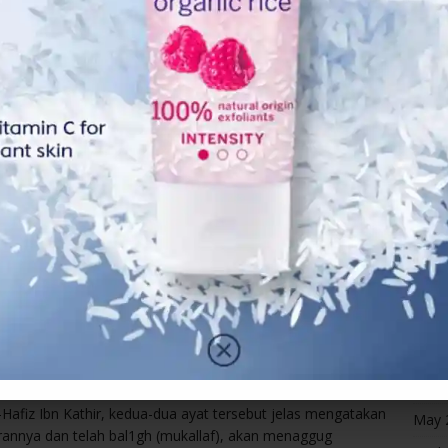
Octo
Sept
ati ahli keluarga mereka dengan menunjukkan jalan yang
Marc
ra yang ma’ruf serta menceg4h diri daripada melakukan
Febr
Janua
nya di dalam syara’ setiap insan itu
tidak akan
0sa mereka sendiri.
Dece
lah (kej4hatan) yang diusahakan oleh setiap orang itu
Nove
ggug d0sanya.” (al-An’am:164).
Octo
“Dan (ketahuilah) bahawa seorang pemikul itu tidak akan
Sept
 berat tanggugannya (dengan d0sa), lalu memanggil (orang
Augu
nan tersebut, maka tidak akan dapat dip1kul sedikitpun
rtolongannya itu daripada kaum kerabatnya sendiri.”
July 
June
Hafiz Ibn Kathir, kedua-dua ayat tersebut jelas mengatakan
May 
irannya dan telah bal1gh (mukallaf), akan menaggug