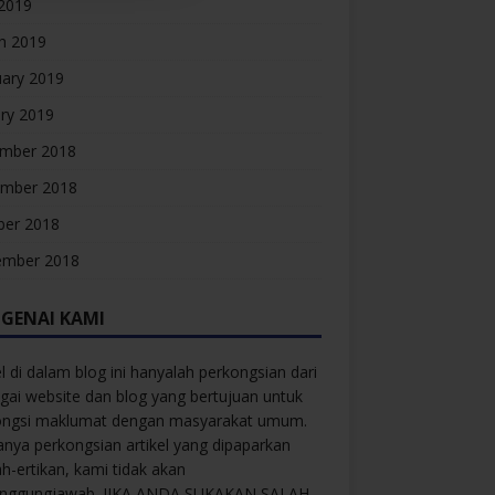
 2019
h 2019
uary 2019
ry 2019
mber 2018
mber 2018
ber 2018
ember 2018
GENAI KAMI
el di dalam blog ini hanyalah perkongsian dari
gai website dan blog yang bertujuan untuk
ongsi maklumat dengan masyarakat umum.
anya perkongsian artikel yang dipaparkan
ah-ertikan, kami tidak akan
anggungjawab. JIKA ANDA SUKAKAN SALAH