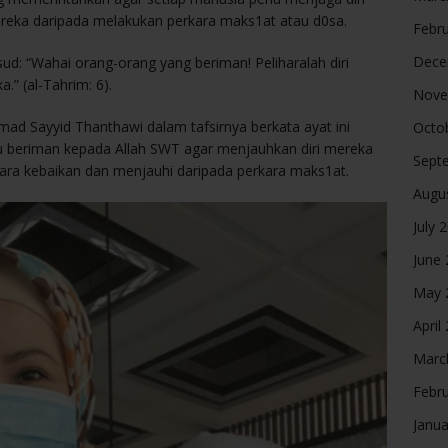
ereka daripada melakukan perkara maks1at atau d0sa.
Febr
Dece
d: “Wahai orang-orang yang beriman! Peliharalah diri
.” (al-Tahrim: 6).
Nove
d Sayyid Thanthawi dalam tafsirnya berkata ayat ini
Octo
u beriman kepada Allah SWT agar menjauhkan diri mereka
Sept
ara kebaikan dan menjauhi daripada perkara maks1at.
Augu
July 
June
May 
April
Marc
Febr
Janua