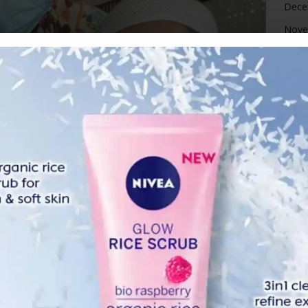
Dece
Nove
Octo
Sept
Augu
July 
June
May 
April
Marc
Febr
Janua
Dece
Nove