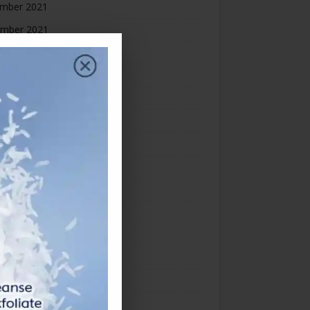
mber 2021
mber 2021
ber 2021
ember 2021
st 2021
2021
 2021
2021
 2021
h 2021
uary 2021
ry 2021
mber 2020
mber 2020