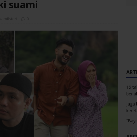
ki suami
uamiIsteri
0
ARTI
15 ta
berla
Jaga 
keret
“Baya
ARC