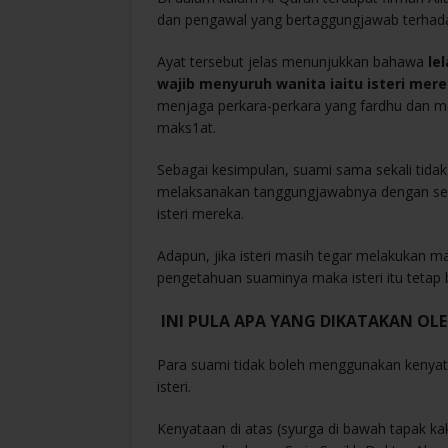
dan pengawal yang bertaggungjawab terhada
Ayat tersebut jelas menunjukkan bahawa
le
wajib menyuruh wanita iaitu isteri me
menjaga perkara-perkara yang fardhu dan m
maks1at.
Sebagai kesimpulan, suami sama sekali tidak
melaksanakan tanggungjawabnya dengan seb
isteri mereka.
Adapun, jika isteri masih tegar melakukan ma
pengetahuan suaminya maka isteri itu teta
INI PULA APA YANG DIKATAKAN OL
Para suami tidak boleh menggunakan kenyat
isteri.
Kenyataan di atas (syurga di bawah tapak k