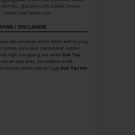
 ARTIKEL, JANGAN LUPA SHARE! Terima
h – Admin DahTauKer.com
AFIAN / DISCLAIMER
anya ada penulisan artikel dalam web ini yang
ah semula, kami akan menyatakan sumber.
anda ingin mengulang siar artikel
Dah Tau
i laman web anda, sila letakkan kredit
r kepada artikel asal dan juga
Dah Tau Ker