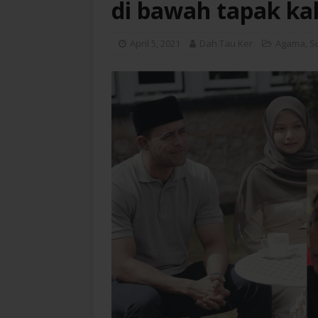
di bawah tapak ka
April 5, 2021
Dah Tau Ker
Agama
,
S