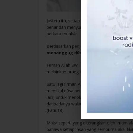
Justeru itu, setiap orang juga perlu menasih
benar dan menyuruh mereka melakukan perka
perkara munk4r.
Berdasarkan penjelasan tersebut, secara asal
menanggug d0sa orang lain melainkan d
Firman Allah SWT yang bermaksud: “Dan tiada
melainkan orang itu sahaja yang akan menan
Satu lagi firman Allah SWT yang bermaksud: 
memikul d0sa perbuatan orang lain dan jika
lain) untuk menolong agar dip1kul sama beb4
daripadanya walaupun orang yang meminta pe
(Fatir:18).
Maka seperti yang diterangkan oleh Imam al-
bahawa setiap insan yang sempurna akal fik