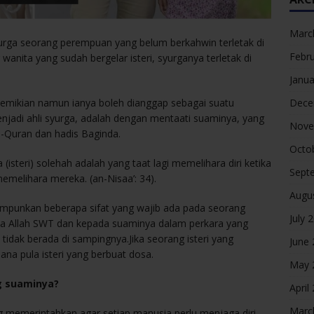
Marc
urga seorang perempuan yang belum berkahwin terletak di
Febr
wanita yang sudah bergelar isteri, syurganya terletak di
Janua
Dece
demikian namun ianya boleh dianggap sebagai suatu
enjadi ahli syurga, adalah dengan mentaati suaminya, yang
Nove
l-Quran dan hadis Baginda.
Octo
isteri) solehah adalah yang taat lagi memelihara diri ketika
Sept
emelihara mereka. (an-Nisaa’: 34).
Augu
impunkan beberapa sifat yang wajib ada pada seorang
July 
ada Allah SWT dan kepada suaminya dalam perkara yang
 tidak berada di sampingnya.Jika seorang isteri yang
June
ana pula isteri yang berbuat dosa.
May 
g suaminya?
April
Marc
g memerintahkan agar setiap manusia perlu menjaga diri