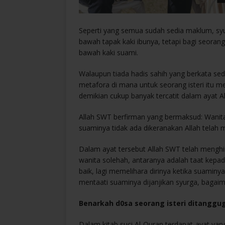
Seperti yang semua sudah sedia maklum, sy
bawah tapak kaki ibunya, tetapi bagi seorang 
bawah kaki suami.
Walaupun tiada hadis sahih yang berkata se
metafora di mana untuk seorang isteri itu m
demikian cukup banyak tercatit dalam ayat A
Allah SWT berfirman yang bermaksud: Wanita (
suaminya tidak ada dikeranakan Allah telah m
Dalam ayat tersebut Allah SWT telah mengh
wanita solehah, antaranya adalah taat kep
baik, lagi memelihara dirinya ketika suaminya
mentaati suaminya dijanjikan syurga, bagaim
Benarkah d0sa seorang isteri ditanggu
Dalam kitab suci Al-Quran terdapat-ayat yan