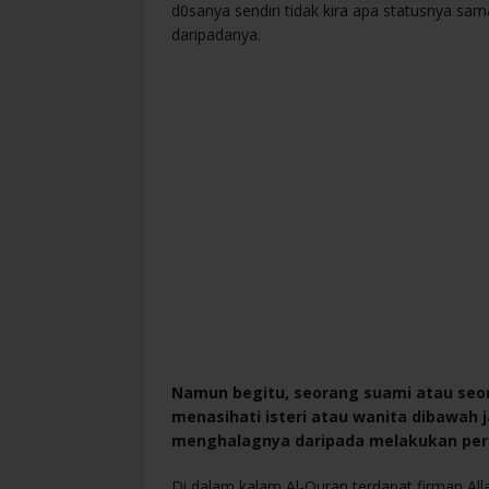
d0sanya sendiri tidak kira apa statusnya sama
daripadanya.
Namun begitu, seorang suami atau seor
menasihati isteri atau wanita dibawah
menghalagnya daripada melakukan per
Di dalam kalam Al-Quran terdapat firman Al