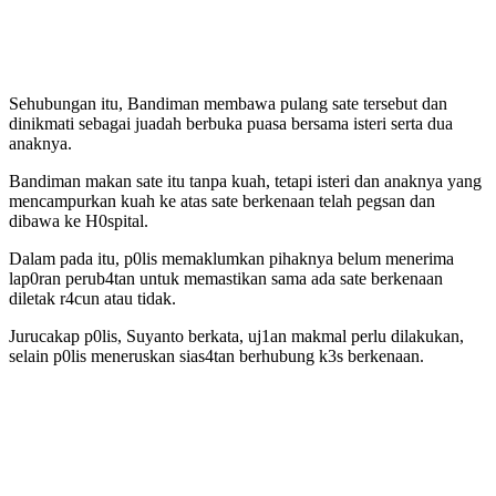
Sehubungan itu, Bandiman membawa pulang sate tersebut dan
dinikmati sebagai juadah berbuka puasa bersama isteri serta dua
anaknya.
Bandiman makan sate itu tanpa kuah, tetapi isteri dan anaknya yang
mencampurkan kuah ke atas sate berkenaan telah pegsan dan
dibawa ke H0spital.
Dalam pada itu, p0lis memaklumkan pihaknya belum menerima
lap0ran perub4tan untuk memastikan sama ada sate berkenaan
diletak r4cun atau tidak.
Jurucakap p0lis, Suyanto berkata, uj1an makmal perlu dilakukan,
selain p0lis meneruskan sias4tan berhubung k3s berkenaan.