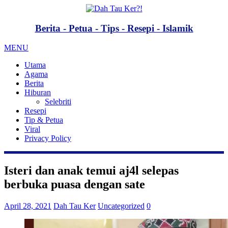
Berita - Petua - Tips - Resepi - Islamik
MENU
Utama
Agama
Berita
Hiburan
Selebriti
Resepi
Tip & Petua
Viral
Privacy Policy
Isteri dan anak temui aj4l selepas
berbuka puasa dengan sate
April 28, 2021
Dah Tau Ker
Uncategorized
0