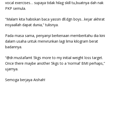
vocal exercises… supaya tidak hilag skill tu,buatnya dah nak
PKP semula.
“Malam kita habiskan baca yassin dll.dgn boys…kejar akhirat
insyaallah dapat dunia,” tulisnya.
Pada masa sama, penyanyi berkenaan memberitahu dia kini
dalam usaha untuk menvrunkan lagi lima kilogram berat
badannya.
“@dr.mustafamt 5kgs more to my initial weight loss target.
Once there maybe another 5kgs to a ‘normal’ BMI perhaps,”
ujarnya.
Semoga berjaya Aishah!