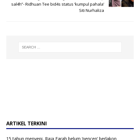
sal4h”- Ridhuan Tee bid4s status ‘kumpul pahala’
Siti Nurhaliza
ARTIKEL TERKINI
15 tahun menyepi, Raja Farah belum ‘pencen’ berlakon