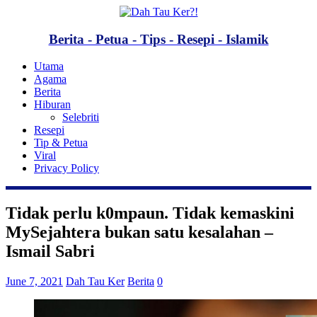
Berita - Petua - Tips - Resepi - Islamik
Utama
Agama
Berita
Hiburan
Selebriti
Resepi
Tip & Petua
Viral
Privacy Policy
Tidak perlu k0mpaun. Tidak kemaskini
MySejahtera bukan satu kesalahan –
Ismail Sabri
June 7, 2021
Dah Tau Ker
Berita
0