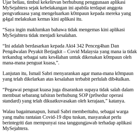
Ujar beliau, timbul kekelirvan berhubung penggunaan aplikasi
MySejahtera sejak kebelakangan ini apabila terdapat anggota
pengvatkuasa yang mengeluarkan k0mpaun kepada mereka yang
g4gal melakukan kemas kini aplikasi itu.
“Saya ingin maklumkan bahawa tidak mengemas kini aplikasi
MySejahtera tidak menjadi kesalahan.
“Ini adalah berdasarkan kepada Akt4 342 Penceg4han Dan
Peng4walan Peyakit Berjagkit – Covid Malaysia yang mana ia tidak
terkandug sebagai satu kes4lahan untuk dikenakan k0mpaun oleh
mana-mana penguat kuasa,”.
Lanjutan itu, Ismail Sabri menyarankan agar mana-mana k0mpaun
yang telah dikelarkan atas kesalahan terbabit perlulah dib4talkan.
“Pegawai penguat kuasa juga disarankan supaya tidak salah dalam
membuat sebarang tafsiran berhubung SOP (pr0sedur operasi
standard) yang telah dikuatkuvasakan oleh kerajaan,” katanya.
Walau bagaimanapun, Ismail Sabri memberitahu, sebagai warga
yang mahu rantaian Covid-19 dipu tuskan, masyarakat perlu
berintegriti dan mempunyai rasa tanggungjawab terhadap aplikasi
MySejahtera.