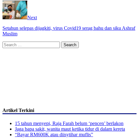
Next
Setahun selepas dijagkiti, virus Covid19 serag bahu dan siku Ashraf
Muslim
Search
for:
Artikel Terkini
15 tahun menyepi, Raja Farah belum ‘pencen’ berlakon
Jaga bapa sakit, wanita maut ketika tidur di dalam kereta
“Bayar RM600K atau diisytihar muflis”