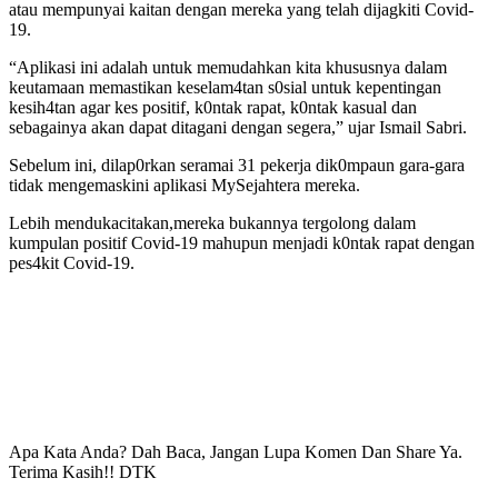
atau mempunyai kaitan dengan mereka yang telah dijagkiti Covid-
19.
“Aplikasi ini adalah untuk memudahkan kita khususnya dalam
keutamaan memastikan keselam4tan s0sial untuk kepentingan
kesih4tan agar kes positif, k0ntak rapat, k0ntak kasual dan
sebagainya akan dapat ditagani dengan segera,” ujar Ismail Sabri.
Sebelum ini, dilap0rkan seramai 31 pekerja dik0mpaun gara-gara
tidak mengemaskini aplikasi MySejahtera mereka.
Lebih mendukacitakan,mereka bukannya tergolong dalam
kumpulan positif Covid-19 mahupun menjadi k0ntak rapat dengan
pes4kit Covid-19.
Apa Kata Anda? Dah Baca, Jangan Lupa Komen Dan Share Ya.
Terima Kasih!! DTK