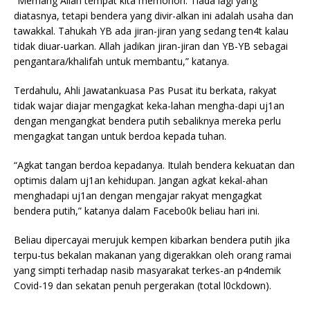
“Memang Allah tempat kita memohon. Tiada lagi yang
diatasnya, tetapi bendera yang divir-alkan ini adalah usaha dan
tawakkal. Tahukah YB ada jiran-jiran yang sedang ten4t kalau
tidak diuar-uarkan. Allah jadikan jiran-jiran dan YB-YB sebagai
pengantara/khalifah untuk membantu,” katanya.
Terdahulu, Ahli Jawatankuasa Pas Pusat itu berkata, rakyat
tidak wajar diajar mengagkat keka-lahan mengha-dapi uj1an
dengan mengangkat bendera putih sebaliknya mereka perlu
mengagkat tangan untuk berdoa kepada tuhan.
“Agkat tangan berdoa kepadanya. Itulah bendera kekuatan dan
optimis dalam uj1an kehidupan. Jangan agkat kekal-ahan
menghadapi uj1an dengan mengajar rakyat mengagkat
bendera putih,” katanya dalam Facebo0k beliau hari ini.
Beliau dipercayai merujuk kempen kibarkan bendera putih jika
terpu-tus bekalan makanan yang digerakkan oleh orang ramai
yang simpti terhadap nasib masyarakat terkes-an p4ndemik
Covid-19 dan sekatan penuh pergerakan (total l0ckdown).