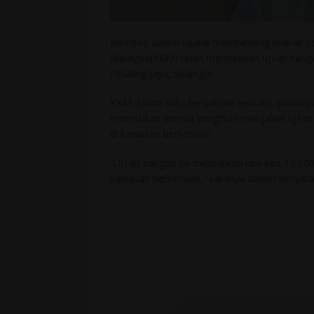
Komited dalam usaha membendug wab4k Covi
Malaysia(KKM) telah memulakan uj1an sariga
Petaling Jaya, Selangor.
KKM dalam satu kenyataan berkata, pihakny
memstikan semua penghuni menjalani uj1an 
di kawasan berkenaan.
“Uj1an sarigan itu melibatkan kira-kira 17,0
kawasan berkenaan,” katanya dalam kenyataan