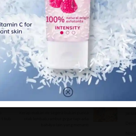
Dece
Nove
Octo
Sept
Augu
July 
June
May 
April
Marc
Febr
NEXT
i
Kerap makan mi segera bukan punca
Janua
1 tiub
otak lembab,rambut gvgur tapi ada
Dece
bah4ya lain yang menanti
Nove