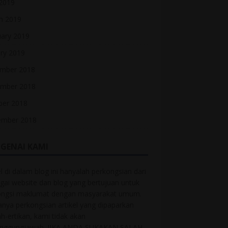
 2019
h 2019
uary 2019
ry 2019
mber 2018
mber 2018
ber 2018
ember 2018
GENAI KAMI
el di dalam blog ini hanyalah perkongsian dari
gai website dan blog yang bertujuan untuk
ongsi maklumat dengan masyarakat umum.
anya perkongsian artikel yang dipaparkan
ah-ertikan, kami tidak akan
anggungjawab. JIKA ANDA SUKAKAN SALAH