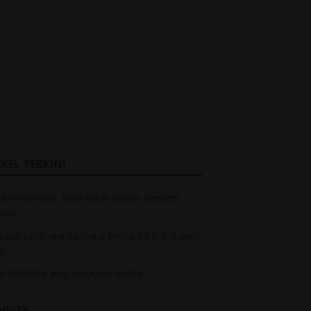
KEL TERKINI
hun menyepi, Raja Farah belum ‘pencen’
kon
bapa sakit, wanita maut ketika tidur di dalam
a
r RM600K atau diisytihar muflis”
HIVES