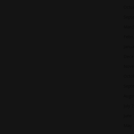
Octo
Sept
Marc
Febr
Janua
Dece
Nove
Octo
Sept
Augu
July 
June
May 