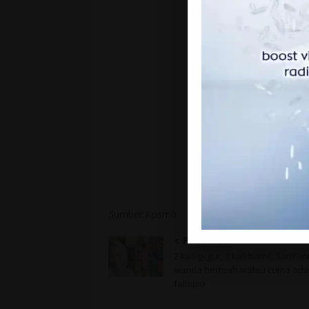
Sumber:Kosm0
PREVIOUS
2 kali gvgur, 3 kali hamil, SariYant
wanita bertuah walau cuma ada 
fallopio