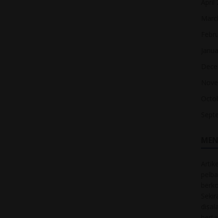
April
Marc
Febr
Janua
Dece
Nove
Octo
Sept
MEN
Artik
pelba
berk
Sekir
disal
bert