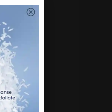
uary 2023
mber 2022
mber 2022
ber 2022
ember 2022
st 2022
2022
 2022
2022
 2022
h 2022
uary 2022
ry 2022