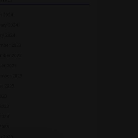
h 2024
uary 2024
ry 2024
mber 2023
mber 2023
ber 2023
ember 2023
st 2023
2023
 2023
2023
 2023
h 2023