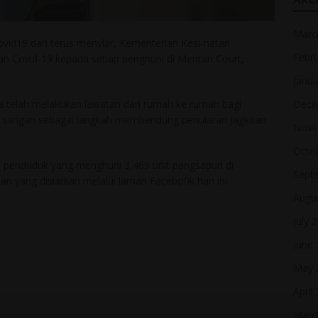
Marc
d19 dari terus menvlar, Kementerian Kesi-hatan
Febr
n Covid-19 kepada setiap penghuni di Mentari Court,
Janua
Dece
a telah melakukan lawatan dari rumah ke rumah bagi
sarigan sebagai langkah membendung penularan jagkitan
Nove
Octo
00 penduduk yang menghuni 3,469 unit pangsapuri di
Sept
 yang disiarkan melalui laman Facebo0k hari ini.
Augu
July 
June
May 
April
Marc