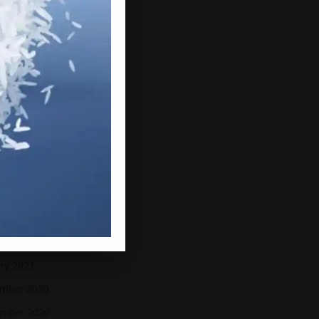
mber 2021
mber 2021
ber 2021
ember 2021
st 2021
2021
 2021
2021
 2021
h 2021
uary 2021
ry 2021
mber 2020
mber 2020