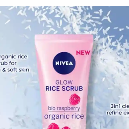
Febr
Dece
Nove
Octo
iti di Selangor yang dikenakan Perintah Kawa-lan
a minggu.
Sept
Augu
etaling Jaya yang dikenakan PKPD selama dua minggu bermula
stlite dan Taman Perumahan SS 91A,Sungai Way.
July 
June
uk memberi vaksin kepada penduduk di kawasan berkenaan
ntara sehingga uj1an sarigan selesai sepenuhnya.
May 
April
Marc
Febr
Janua