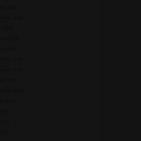
ber 2020
ember 2020
h 2020
uary 2020
ry 2020
mber 2019
mber 2019
ber 2019
ember 2019
st 2019
2019
 2019
2019