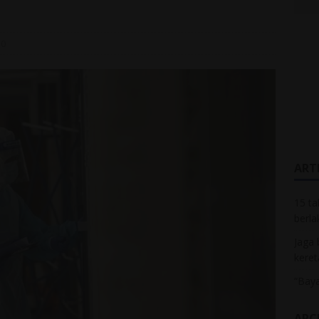
0
ARTI
15 ta
berla
Jaga 
keret
“Baya
ARC