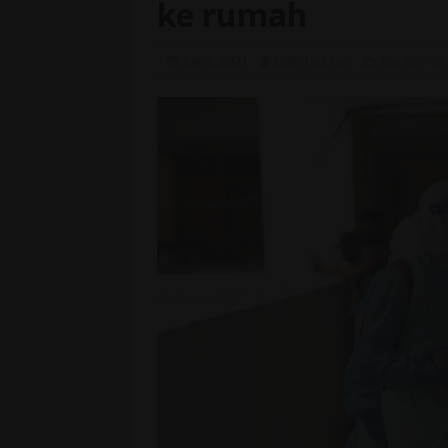
ke rumah
July 5, 2021
Dah Tau Ker
Berita