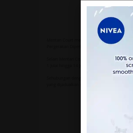
Mentari Court merupakan satu daripada lokal
Pergerakan Diperket4tkan (PKPD) selama du
Selain Mentari Court, dua lagi lokaliti di P
1 Julai hingga 14 Julai ialah Pangsapuri We
Sehubungan dengan itu juga, rancangan unt
yang dijadualkan semalam ditagguhkan seme