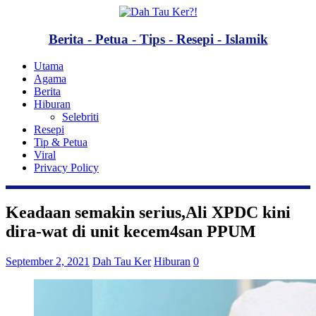
Berita - Petua - Tips - Resepi - Islamik
Utama
Agama
Berita
Hiburan
Selebriti
Resepi
Tip & Petua
Viral
Privacy Policy
Keadaan semakin serius,Ali XPDC kini
dira-wat di unit kecem4san PPUM
September 2, 2021
Dah Tau Ker
Hiburan
0