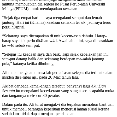
jantung membuatkan dia segera ke Pusat Perub-atan Universiti
Malaya(PPUM) untuk mendapatkan raw-atan.
“Sejak tiga empat hari ini saya mengalami semput dan lemah
jantung. Hari ini (Khamis) keadaan semakin ter-uk, jadi saya terus
pergi h0spital.
“Sekarang saya ditempatkan di unit kecem-asan dahulu. Harap-
harap saya tak perlu dit4han w4d. Awal tahun ini, saya dimasukkan
ke w4d sebab sem-put.
“Selepas itu keadaan saya dah baik. Tapi sejak kebelakangan ini,
sem-put datang balik dan sekarang berdepan ma-salah jantung
pula,” katanya ketika dihubungi.
Ali mula mengalami masa-lah pernaf-asan selepas dia terlibat dalam
insiden disa-mbar ap1 pada 26 Mac tahun lalu.
Akibat daripada kemal-angan tersebut, penyanyi lagu
Aku Dan
Sesuatu
itu mengalami keced-eraan yang sangat serius apabila muka
dan tangannya mele-cur 30 peratus.
Dalam pada itu, Ali turut mengakvi dia terpaksa memohon bant-uan
untuk membeli barangan keperluan menerusi laman s0sial kerana
sudah lama tidak dapat menjana pendapatan.