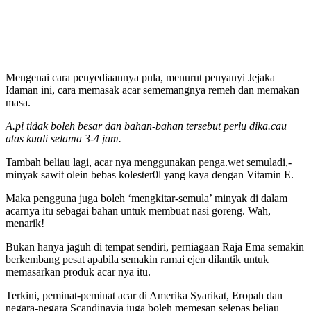
Mengenai cara penyediaannya pula, menurut penyanyi Jejaka
Idaman ini, cara memasak acar sememangnya remeh dan memakan
masa.
A.pi tidak boleh besar dan bahan-bahan tersebut perlu dika.cau
atas kuali selama 3-4 jam.
Tambah beliau lagi, acar nya menggunakan penga.wet semuladi,-
minyak sawit olein bebas kolester0l yang kaya dengan Vitamin E.
Maka pengguna juga boleh ‘mengkitar-semula’ minyak di dalam
acarnya itu sebagai bahan untuk membuat nasi goreng. Wah,
menarik!
Bukan hanya jaguh di tempat sendiri, perniagaan Raja Ema semakin
berkembang pesat apabila semakin ramai ejen dilantik untuk
memasarkan produk acar nya itu.
Terkini, peminat-peminat acar di Amerika Syarikat, Eropah dan
negara-negara Scandinavia juga boleh memesan selepas beliau