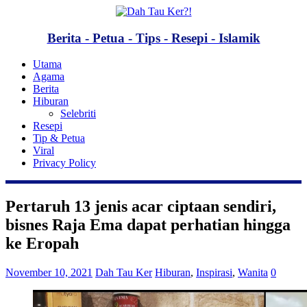
Berita - Petua - Tips - Resepi - Islamik
Utama
Agama
Berita
Hiburan
Selebriti
Resepi
Tip & Petua
Viral
Privacy Policy
Pertaruh 13 jenis acar ciptaan sendiri,
bisnes Raja Ema dapat perhatian hingga
ke Eropah
November 10, 2021
Dah Tau Ker
Hiburan
,
Inspirasi
,
Wanita
0