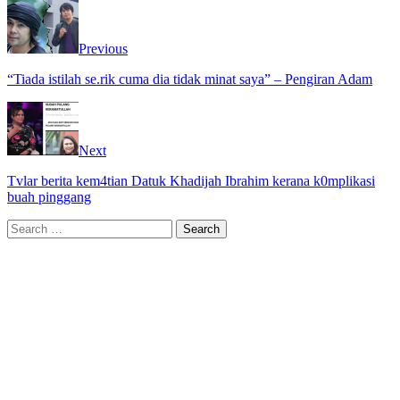
Previous
“Tiada istilah se.rik cuma dia tidak minat saya” – Pengiran Adam
Next
Tvlar berita kem4tian Datuk Khadijah Ibrahim kerana k0mplikasi
buah pinggang
Search
for: