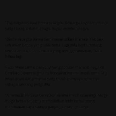
“Tak baguslah buat berita sebegitu. Keluarga saya sendiri ada
yang terkej.ut dan menagis-nagis menelefon saya.
“Berita sebegitu (kema.tian) menak.utkan mereka. Tak baik
seb.arkan benda yang tidak betul. Lagi pula berita tentang
kema.tian bukanlah sesuatu yang menggembirakan,” kata
beliau lagi .
Pada masa sama, penyanyi yang popular menerusi lagu Ku
Gembira Disampingmu itu bersyukur kerana masih ramai lagi
insan-insan dan peminat yang masih menyayangi dirinya
sebagai seorang penghibur.
“Alhamdulillah. Saya bersyukur kerana masih disayangi. Moga-
moga berita sebegitu membuatkan lebih ramai orang
mendoakan saya supaya panjang umur,” jelasnya.