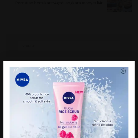
Percutian bertukar tr4gedi angkara monyet li4r
ARTIKEL TERKINI
15 tahun menyepi, Raja Farah belum ‘pencen’ berlakon