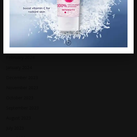
Jaga bapa sakit, wanita maut ketika tidur di dalam kereta
“Bayar RM600K atau diisytihar muflis”
ARCHIVES
March 2024
February 2024
January 2024
December 2023
November 2023
October 2023
September 2023
August 2023
July 2023