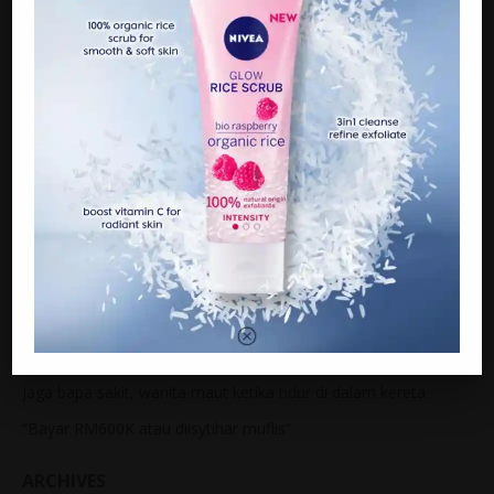
ARTIKEL TERKINI
15 tahun menyepi, Raja Farah belum ‘pencen’ berlakon
Jaga bapa sakit, wanita maut ketika tidur di dalam kereta
“Bayar RM600K atau diisytihar muflis”
ARCHIVES