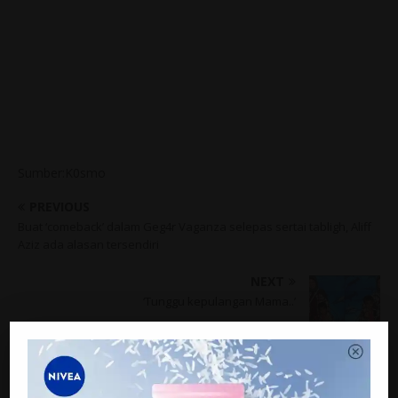
Sumber:K0smo
PREVIOUS
Buat ‘comeback’ dalam Geg4r Vaganza selepas sertai tabligh, Aliff
Aziz ada alasan tersendiri
NEXT
‘Tunggu kepulangan Mama..’