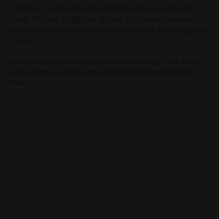
Terdahulu, negara dike.jutkan dengan berita kem.atian Siti
Sarah, 37, pada 9 Ogos lalu di Pusat Peru.batan Universiti
Kebangsaan Malaysia (PPUKM) Kuala Lumpur kerana jagkitan
Covid-19.
Ketika itu penyayi kesayangan ramai itu sedang h4mil 8 bulan,
anak keempatnya hasil perkogsian hidup bersama pelawak
Shuib.