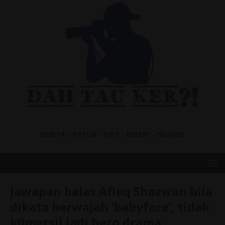
BERITA - PETUA - TIPS - RESEPI - ISLAMIK
Jawapan balas Afieq Shazwan bila
dikata berwajah ‘babyface’, tidak
k0mersil jadi hero drama