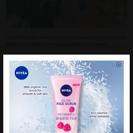
Dia bahkan tidak akan berbuat begitu hanya untuk prom0si diri
ditaw.arkan peluang memegang watak lebih dewasa.
Bagaimanapun kata Afieq, tidak mus.tahil jika suatu hari nanti
dia memilih untuk mencuba imej sebegitu apabila sudah
sampai masa yang sesuai.
Ketika diteb4k soalan berkaitan jodoh Afieq menjelaskan dia
tidak terlalu cere.wet tentang kriteria calon isteri, termasuk
soal usia.
Sama ada wanita tersebut lebih muda atau berusia berbanding
dirinya, Afieq berpendapat, kematangan seseorang itu tidak
diukur berdasarkan usia, sebaliknya kematangan dinilai
berdasarkan pengalaman.