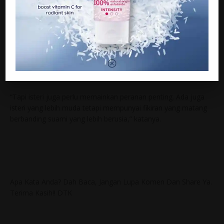
SELEBRITI berkulit hitam manis ini tidak kisah seandainya
bertemu jodoh dengan wanita yang lebih berusia atau muda
berbanding dirinya.
“Umur bakal isteri lebih berusia atau muda tidak menjadi
masa.lah, yang penting ada persefahaman. Tanggungjawab
suami berat sebenarnya.
“Tapi isteri juga perlu memainkan peranan penting. Ada juga
isteri yang lebih muda tetapi mempunyai fikiran yang matang
berbanding suami yang lebih berusia,” katanya.
Apa Kata Anda? Dah Baca, Jangan Lupa Komen Dan Share Ya.
Terima Kasih!! DTK