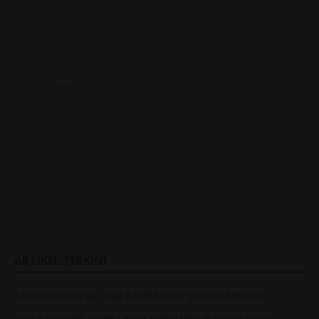
ARTIKEL TERKINI
15 tahun menyepi, Raja Farah belum ‘pencen’ berlakon
Jaga bapa sakit, wanita maut ketika tidur di dalam kereta