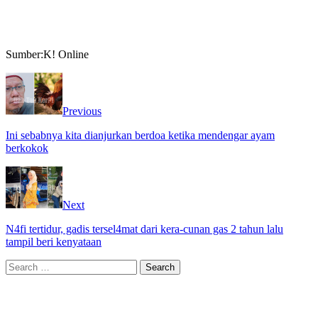
Sumber:K! Online
Previous
Ini sebabnya kita dianjurkan berdoa ketika mendengar ayam
berkokok
Next
N4fi tertidur, gadis tersel4mat dari kera-cunan gas 2 tahun lalu
tampil beri kenyataan
Search
for: