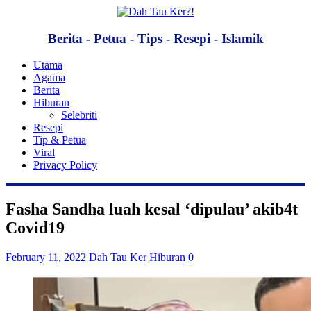
Berita - Petua - Tips - Resepi - Islamik
Utama
Agama
Berita
Hiburan
Selebriti
Resepi
Tip & Petua
Viral
Privacy Policy
Fasha Sandha luah kesal ‘dipulau’ akib4t
Covid19
February 11, 2022
Dah Tau Ker
Hiburan
0